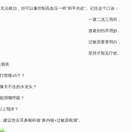
炎无法根治，但可以像控制
高血压
一样“和平共处”。记住这个口诀：
一避二洗三用药，
激素别怕早用妙。
过敏原要查明白，
坚持才能见疗效。
自测表
续打喷嚏≥5个？
涕像关不住的水龙头？
只能用嘴呼吸？
朵/上颚痒？
√，建议您去
耳鼻喉科
做“鼻内镜+过敏原检测”。