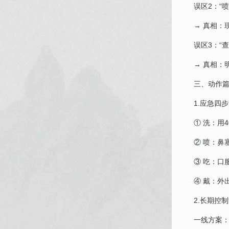
误区2：“
→ 真相：
误区3：“
→ 真相：
三、动作篇
1.应急四
① 洗：用
② 喷：鼻
③ 吃：口
④ 戴：外
2.长期控
一线方案：