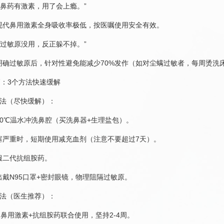
喷鼻药有激素，用了会上瘾。”
现代鼻用激素全身吸收率极低，按医嘱使用安全有效。
查过敏原没用，反正躲不掉。”
明确过敏原后，针对性避免能减少70%发作（如对尘螨过敏者，每周烫洗
：3个方法快速缓解
步法（尽快缓解）：
40℃温水冲洗鼻腔（买洗鼻器+生理盐包）。
塞严重时，短期使用减充血剂（注意不要超过7天）。
服二代抗组胺药。
出戴N95口罩+密封眼镜，物理阻隔过敏原。
制法（医生推荐）：
鼻用激素+抗组胺药联合使用，坚持2-4周。