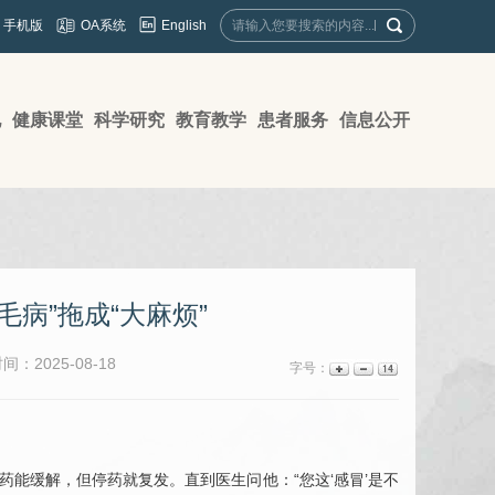
English
手机版
OA系统
地
健康课堂
科学研究
教育教学
患者服务
信息公开
病”拖成“大麻烦”
：2025-08-18
字号：
药能缓解，但停药就复发。直到医生问他：“您这‘感冒’是不