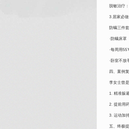
脱敏治疗：
3.居家必
防螨三件
·防螨床罩（
·每周用5
·卧室不放
四、案例复
李女士曾
1. 精准
2. 提前
3. 运动
五、终极