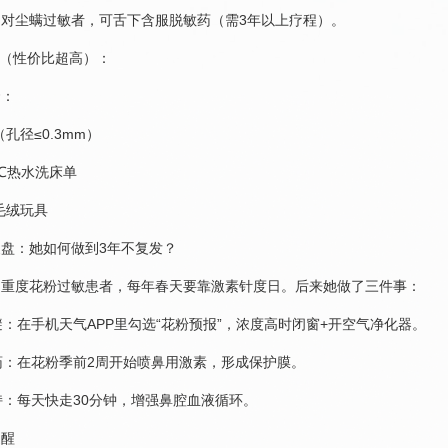
对尘螨过敏者，可舌下含服脱敏药（需3年以上疗程）。
做（性价比超高）：
套：
孔径≤0.3mm）
5℃热水洗床单
毛绒玩具
盘：她如何做到3年不复发？
是重度花粉过敏患者，每年春天要靠激素针度日。后来她做了三件事：
躲避：在手机天气APP里勾选“花粉预报”，浓度高时闭窗+开空气净化器。
用药：在花粉季前2周开始喷鼻用激素，形成保护膜。
加持：每天快走30分钟，增强鼻腔血液循环。
提醒