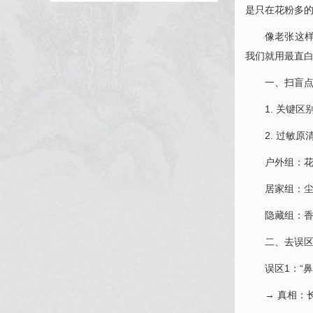
是只在花粉多的
像老张这样
我们就用最直白
一、扫盲点
1. 关键区
2. 过敏
户外组：花
居家组：
隐藏组：
二、去误区
误区1：“
→ 真相：