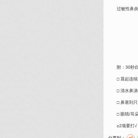
过敏性鼻
附：30秒
□ 晨起连
□ 清水鼻
□ 鼻塞到
□ 眼睛/耳
≥2项要打