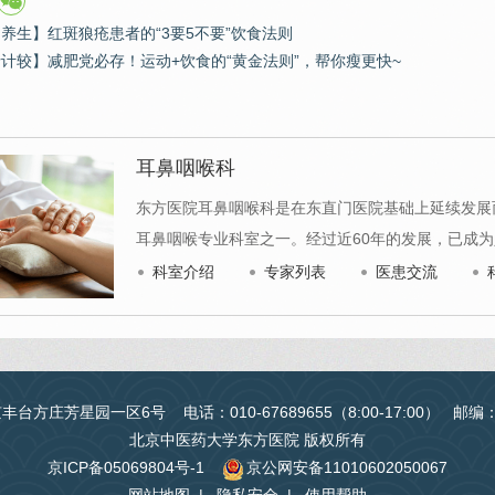
疗养生】红斑狼疮患者的“3要5不要”饮食法则
斤计较】减肥党必存！运动+饮食的“黄金法则”，帮你瘦更快~
耳鼻咽喉科
东方医院耳鼻咽喉科是在东直门医院基础上延续发展而
耳鼻咽喉专业科室之一。经过近60年的发展，已成
科室介绍
专家列表
医患交流
台方庄芳星园一区6号 电话：010-67689655（8:00-17:00） 邮编
北京中医药大学东方医院 版权所有
京ICP备05069804号-1
京公网安备11010602050067