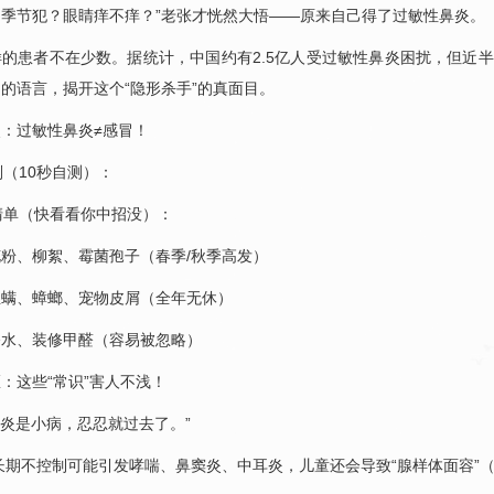
季节犯？眼睛痒不痒？”老张才恍然大悟——原来自己得了过敏性鼻炎。
的患者不在少数。据统计，中国约有2.5亿人受过敏性鼻炎困扰，但近半
的语言，揭开这个“隐形杀手”的真面目。
：过敏性鼻炎≠感冒！
别（10秒自测）：
原清单（快看看你中招没）：
粉、柳絮、霉菌孢子（春季/秋季高发）
尘螨、蟑螂、宠物皮屑（全年无休）
香水、装修甲醛（容易被忽略）
：这些“常识”害人不浅！
鼻炎是小病，忍忍就过去了。”
长期不控制可能引发哮喘、鼻窦炎、中耳炎，儿童还会导致“腺样体面容”