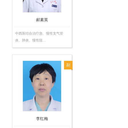
师
郝素英
中西医结合治疗急、慢性支气管
炎、肺炎、慢性阻…
副
主
任
医
师
李红梅