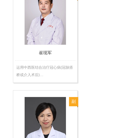
主
任
医
师
崔现军
运用中西医结合治疗冠心病(冠脉搭
桥或介入术后)…
副
主
任
医