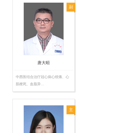
副
主
任
医
师
唐大晅
中西医结合治疗冠心病心绞痛、心
肌梗死、血脂异…
主
治
医