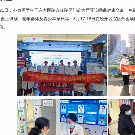
21日，
心身医学科
于东方医院方庄院区门诊大厅开设睡眠健康义诊，免费为
盖上班族、老年群体及青少年家长等；3月17-18日在
经开区院区
分会场
0份。