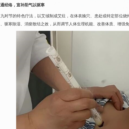
温通经络，宣补阳气以驱寒
三九时节的特色疗法，以艾绒制成艾炷，在体表腧穴、患处或特定部位烧
阳、驱寒除湿、消瘀散结之效，从而调节人体生理机能、改善体质、增强