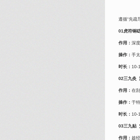
遵循“先疏
0
1
虎符铜
作用：
深
操作：
手
时长：
10
0
2
三九灸 
作用：
在
操作：
于
时长：
10
0
3
三九贴
作用：
趁