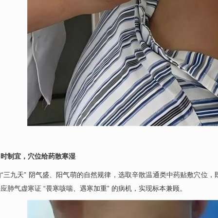
因时制宜，穴位给药散寒湿
“三九天” 阴气盛、阳气萌的自然规律，选取辛散温通类中药贴敷穴位
应肺气虚寒证 “畏寒咳喘、遇寒加重” 的病机，实现标本兼顾。