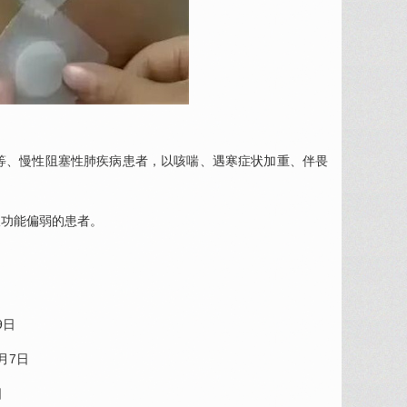
等、
慢性阻塞性肺疾病
患者，以咳喘、遇寒症状加重、伴畏
吸功能偏弱的患者。
9日
1月7日
日