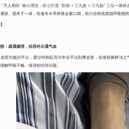
 “天人相应” 核心理念，匠心打造 “刮痧 + 三九灸 + 三九贴” 三
、通瘀、固本于一体，恰逢冬令养肺黄金窗口期，助力你彻底摆脱呼吸困
法】
刮痧：疏通腠理，祛邪外出通气血
二皮部为施治平台，通过特制砭具与专业手法刮摩皮肤，促使脏腑秽浊之
，缓解呼吸不畅、痰湿郁结等问题。