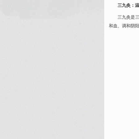
三九灸：
三九灸是
和血、调和阴