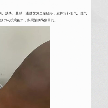
灼、烘烤、薰熨，通过艾热走窜经络，发挥培补阳气、理气
免疫力与抗病能力，实现治病防病目的。