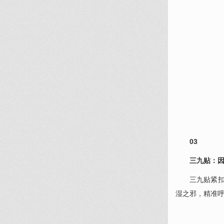
03
三九贴：
三九贴紧扣
湿之邪，精准呼