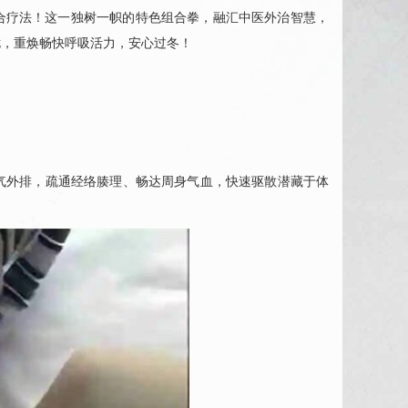
位一体组合疗法！这一独树一帜的特色组合拳，融汇中医外治智慧，
扰，重焕畅快呼吸活力，安心过冬！
气外排，疏通经络腠理、畅达周身气血，快速驱散潜藏于体