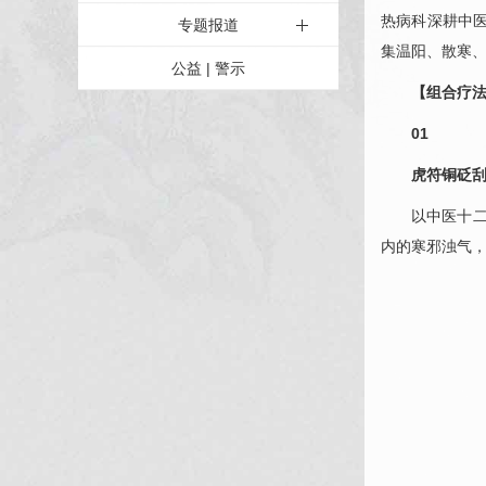
热病科
深耕中医
专题报道
集温阳、散寒
公益 | 警示
【组合疗
01
虎符铜砭
以中医十
内的寒邪浊气