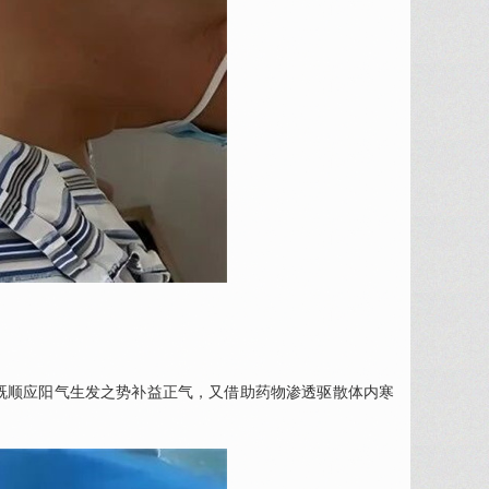
，既顺应阳气生发之势补益正气，又借助药物渗透驱散体内寒