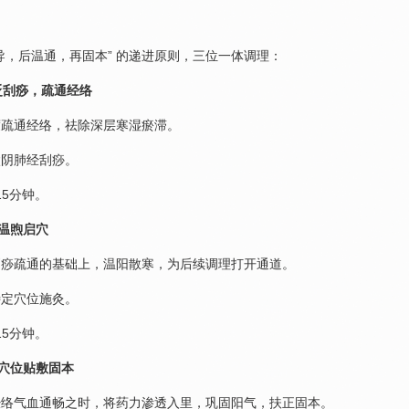
导，后温通，再固本” 的递进原则，三位一体调理：
砭刮痧，疏通经络
度疏通经络，祛除深层寒湿瘀滞。
太阴肺经刮痧。
-15分钟。
温煦启穴
刮痧疏通的基础上，温阳散寒，为后续调理打开通道。
特定穴位施灸。
-15分钟。
 穴位贴敷固本
经络气血通畅之时，将药力渗透入里，巩固阳气，扶正固本。