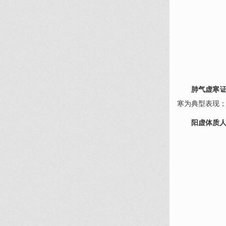
肺气虚寒
寒为典型表现
阳虚体质