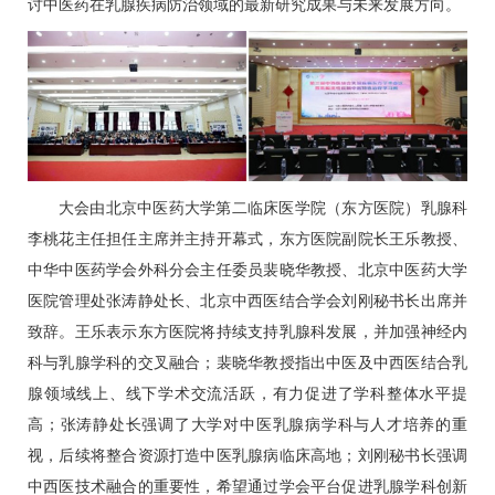
讨中医药在乳腺疾病防治领域的最新研究成果与未来发展方向。
大会由北京中医药大学第二临床医学院（东方医院）
乳腺科
李桃花
主任担任主席并主持开幕式，东方医院副院长
王乐
教授、
中华中医药学会外科分会主任委员裴晓华教授、北京中医药大学
医院管理处
张涛静
处长、北京中西医结合学会刘刚秘书长出席并
致辞。
王乐
表示东方医院将持续支持
乳腺科
发展，并加强神经内
科与乳腺学科的交叉融合；裴晓华教授指出中医及中西医结合乳
腺领域线上、线下学术交流活跃，有力促进了学科整体水平提
高；
张涛静
处长强调了大学对中医乳腺病学科与人才培养的重
视，后续将整合资源打造中医乳腺病临床高地；刘刚秘书长强调
中西医技术融合的重要性，希望通过学会平台促进乳腺学科创新