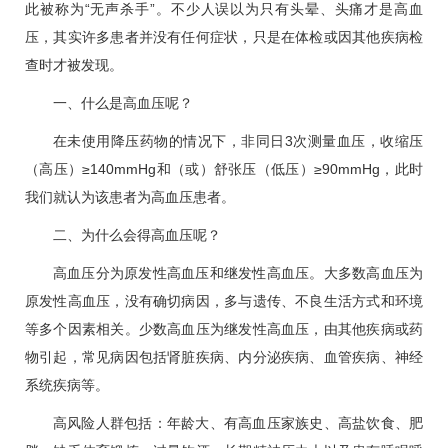
此被称为“无声杀手”。不少人误以为只有头晕、头痛才是
高血
压
，其实许多患者并没有任何症状，只是在体检或因其他疾病检
查时才被发现。
一、什么是
高血压
呢？
在未使用降压药物的情况下，非同日3次测量血压，收缩压
（高压）≥140mmHg和（或）舒张压（低压）≥90mmHg，此时
我们就认为该患者为
高血压
患者。
二、为什么会得
高血压
呢？
高血压
分为原发性
高血压
和继发性
高血压
。大多数
高血压
为
原发性
高血压
，没有确切病因，多与遗传、不良生活方式和环境
等多个因素相关。少数
高血压
为继发性
高血压
，由其他疾病或药
物引起，常见病因包括肾脏疾病、内分泌疾病、血管疾病、神经
系统疾病等。
高风险人群包括：年龄大、有
高血压
家族史、高盐饮食、肥