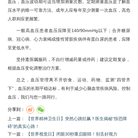
血压，血压波动期可适当增加测量次数。定期测量血压是了解血
压水平的唯一可靠方法。成年人应每年至少测量一次血压，高危
人群则应更频繁。
一般
高血压
患者血压应降至140/90mmHg以下；合并
糖尿
病
、
冠心病
、心力衰竭或慢性肾脏疾病伴有蛋白尿的患者，应降
至更低水平。
坚持遵医嘱服药，不自行增减药量或停药；建议定期复诊，
根据血压变化调整治疗方案。
总之，血压管理离不开饮食、运动、药物、监测“四管齐
下”，血压的长期平稳达标，有利于减少心脑血管疾病风险。控制
血压，我们与您一路同行。
分享到：
上一篇：
【世界精神卫生日】突然心跳狂飙？医生揭秘“惊恐障
碍”的真实心路！
下一篇：
【世界视觉日】闭眼30秒重启眼睛！别丢好视力