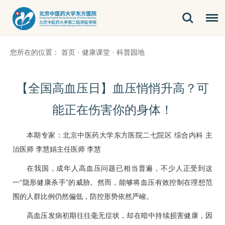
您所在的位置：
首页
·
健康课堂
·
科普园地
​【全国高血压日】血压悄悄升高？可
能正在伤害你的身体！
本期专家：北京中医药大学东方医院
二七院区
综合内科 主
治医师
李慧
娟主任医师
李慧
在我国，成年人
高血压
问题已相当普遍，不少人正受到这
一“隐形健康杀手”的威胁。然而，能够将血压有效控制在理想范
围的人群比例仍然偏低，防控形势依然严峻。
高血压
发病初期往往毫无症状，却在暗中持续损害健康，因