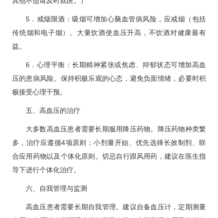
其他不适请及时就医。）
5．戒烟限酒：吸烟可增加心脑血管病风险，应戒烟（包括
传统烟和电子烟）。大量饮酒使血压升高，不饮酒对健康最有
益。
6．心理平衡：长期精神紧张或焦虑、抑郁状态可增加
高血
压
的患病风险。保持积极乐观的心态，避免负面情绪，必要时积
极接受心理干预。
五、
高血压
的治疗
大多数
高血压
患者需要长期服用降压药物。降压药物种类繁
多，治疗应遵循4项原则：小剂量开始、优先选择长效制剂、联
合应用药物以及个体化原则。切忌自行跟风用药，建议在医生指
导下进行个体化治疗。
六、自我管理与监测
高血压
患者需要长期自我管理。建议自备血压计，定期测量