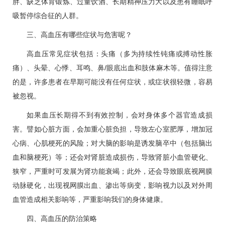
胖、缺乏体育锻炼、过量饮酒、长期精神压力大以及患有睡眠呼
吸暂停综合征的人群。
三、
高血压
有哪些症状与危害呢？
高血压
常见症状包括：头痛（多为持续性钝痛或搏动性胀
痛）、头晕、心悸、耳鸣、鼻/眼底出血和肢体麻木等。值得注意
的是，许多患者在早期可能没有任何症状，或症状很轻微，容易
被忽视。
如果血压长期得不到有效控制，会对身体多个器官造成损
害。譬如心脏方面，会加重心脏负担，导致左心室肥厚，增加
冠
心病
、心肌梗死的风险；对大脑的影响是诱发脑卒中（包括脑出
血和脑梗死）等；还会对肾脏造成损伤，导致肾脏小血管硬化、
狭窄，严重时可发展为肾功能衰竭；此外，还会导致眼底视网膜
动脉硬化，出现视网膜出血、渗出等病变，影响视力以及对外周
血管造成相关影响等，严重影响我们的身体健康。
四、
高血压
的防治策略