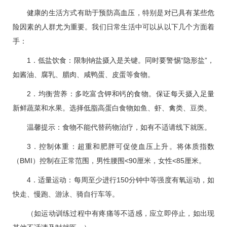
健康的生活方式有助于预防
高血压
，特别是对已具有某些危
险因素的人群尤为重要。我们日常生活中可以从以下几个方面着
手：
1．低盐饮食：限制钠盐摄入是关键。同时要警惕“隐形盐”，
如酱油、腐乳、腊肉、咸鸭蛋、皮蛋等食物。
2．均衡营养：多吃富含钾和钙的食物。保证每天摄入足量
新鲜蔬菜和水果。选择低脂高蛋白食物如鱼、虾、禽类、豆类。
温馨提示：食物不能代替药物治疗，如有不适请线下就医。
3．控制体重：超重和肥胖可促使血压上升。将体质指数
（BMI）控制在正常范围，男性腰围<90厘米，女性<85厘米。
4．适量运动：每周至少进行150分钟中等强度有氧运动，如
快走、慢跑、游泳、骑自行车等。
（如运动训练过程中有疼痛等不适感，应立即停止，如出现