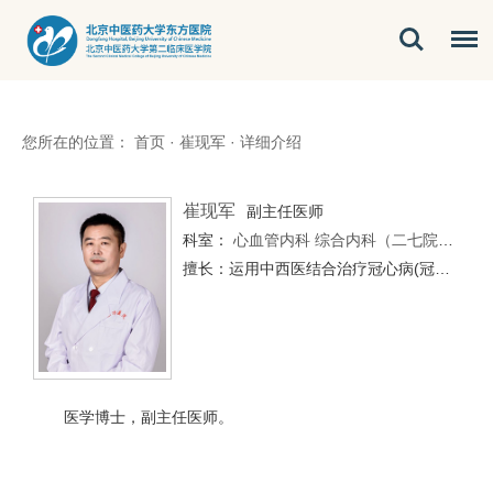
您所在的位置：
首页
·
崔现军
·
详细介绍
崔现军
副主任医师
科室：
心血管内科
综合内科（二七院区）
心
擅长：运用中西医结合治疗冠心病(冠脉搭桥或介入术后)，冠脉微血管性心绞痛，高血压，慢性心力衰竭，心律失常。擅长运用中医辨证治疗心血管疾病伴发心悸，失眠，眩晕，头痛，胸闷气短，下肢水肿等。对内科疑难杂症治疗丰富的经验。
医学博士，副主任医师。