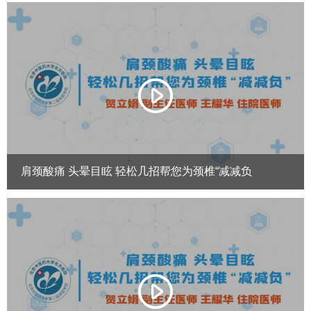
肩颈酸痛 头晕目眩 轻松几招帮您为颈椎“减减负