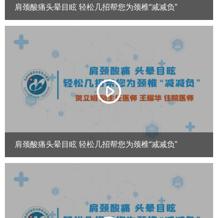
肩颈酸痛头晕目眩 轻松几招帮您为颈椎“减减负”
肩颈酸痛头晕目眩 轻松几招帮您为颈椎“减减负”