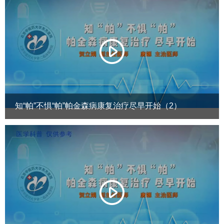
知“帕”不惧“帕”帕金森病康复治疗尽早开始（2）