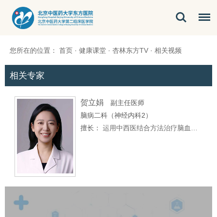
您所在的位置：
首页
·
健康课堂
·
杏林东方TV
·
相关视频
相关专家
贺立娟
副主任医师
脑病二科（神经内科2）
擅长：
运用中西医结合方法治疗脑血管病，眩晕，头痛，健忘，失眠，焦虑…