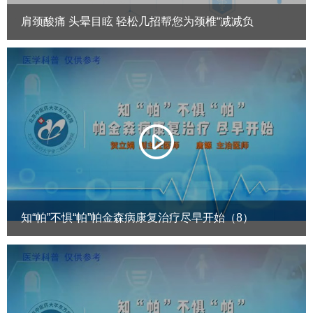
肩颈酸痛 头晕目眩 轻松几招帮您为颈椎“减减负
知“帕”不惧“帕”帕金森病康复治疗尽早开始（8）