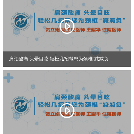
肩颈酸痛 头晕目眩 轻松几招帮您为颈椎“减减负