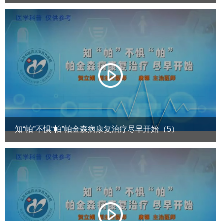
知“帕”不惧“帕”帕金森病康复治疗尽早开始（5）