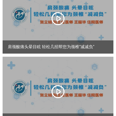
肩颈酸痛头晕目眩 轻松几招帮您为颈椎“减减负”