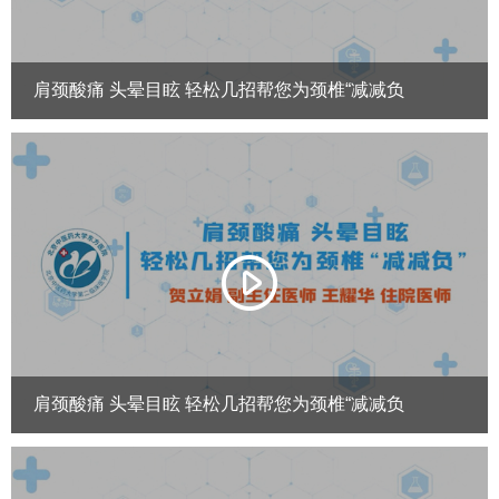
肩颈酸痛 头晕目眩 轻松几招帮您为颈椎“减减负
肩颈酸痛 头晕目眩 轻松几招帮您为颈椎“减减负