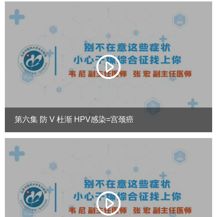
第六集 防 V 杜渐 HPV感染=宫颈癌