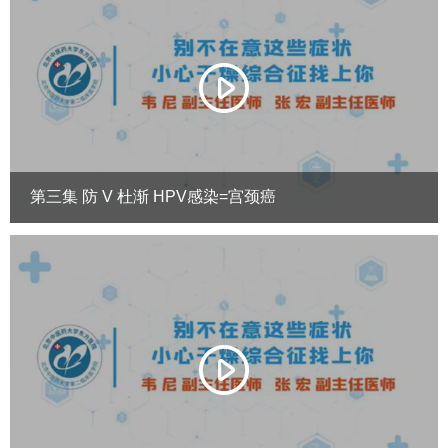
第三集 防 V 杜渐 HPV感染=宫颈癌