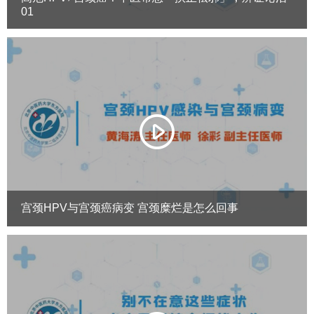
01
宫颈HPV与宫颈癌病变 宫颈糜烂是怎么回事