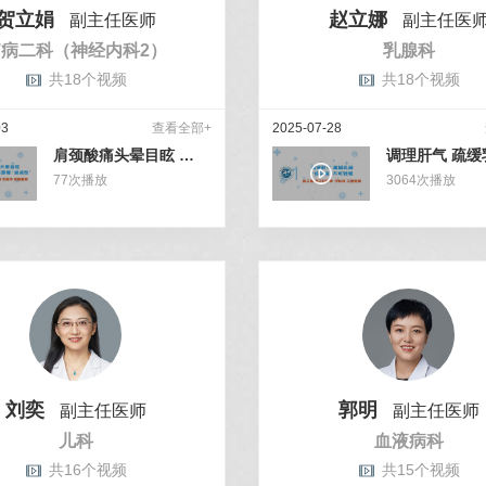
贺立娟
赵立娜
副主任医师
副主任医
脑病二科（神经内科2）
乳腺科
共18个视频
共18个视频
03
查看全部+
2025-07-28
肩颈酸痛头晕目眩 轻松几招帮您为颈椎“减减负”
77
次播放
3064
次播放
刘奕
郭明
副主任医师
副主任医师
儿科
血液病科
共16个视频
共15个视频