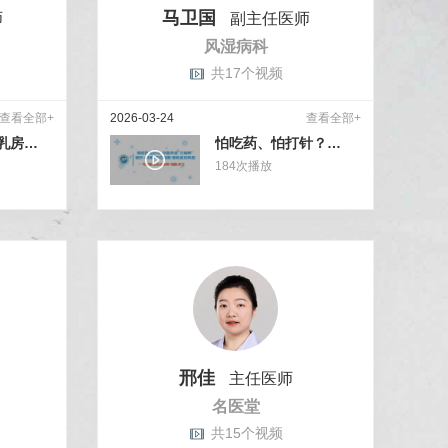
马卫国
师
副主任医师
风湿病科
共17个视频
查看全部+
2026-03-24
查看全部+
调理肝气 疏缓乳房 “结与痛”不可轻视06
怕吃药、怕打针？中医外治“三板斧”：蜡疗+膏摩+穴位贴敷，轻松应对风湿
184
次播放
邢佳
主任医师
名医堂
共15个视频