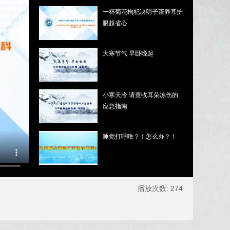
一杯菊花枸杞决明子茶养耳护
眼超省心
大寒节气 早卧晚起
小寒天冷 请查收耳朵冻伤的
应急指南
睡觉打呼噜？！怎么办？！
播放次数:
274