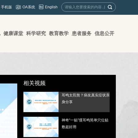
English
手机版
OA系统
地
健康课堂
科学研究
教育教学
患者服务
信息公开
相关视频
耳鸣太煎熬？病友真实症状亲
身分享
神奇“一贴”缓耳鸣简单穴位贴
敷超好用