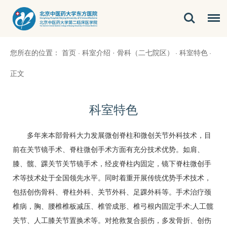
您所在的位置：
首页
科室介绍
·
骨科（二七院区）
科室特色
·
·
·
正文
科室特色
多年来本部
骨科
大力发展微创脊柱和微创关节外科技术，目
前在关节镜手术、脊柱微创手术方面有充分技术优势。如肩、
膝、髋、踝关节关节镜手术，经皮脊柱内固定，镜下脊柱微创手
术等技术处于全国领先水平。同时着重开展传统优势手术技术，
包括创伤
骨科
、脊柱外科、关节外科、足踝外科等。手术治疗颈
椎病，胸、腰椎椎板减压、椎管成形、椎弓根内固定手术;人工髋
关节、人工膝关节置换术等。对抢救复合损伤，多发骨折、创伤