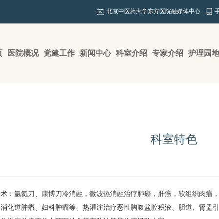
北京中医药大学东方医院融媒体中心
页
医院概况
党建工作
新闻中心
科室介绍
专家介绍
护理园
科室特色
：氩氦刀、康博刀冷消融，微波热消融治疗
肺癌
，肝癌，软组织肉瘤
、消化道肿瘤、
妇科
肿瘤等、热灌注治疗恶性胸腹盆腔积液、胆道、肾盂