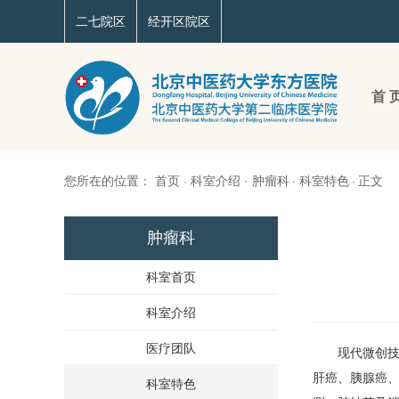
二七院区
经开区院区
首 
您所在的位置：
首页
科室介绍
·
肿瘤科
科室特色
正文
·
·
·
肿瘤科
科室首页
科室介绍
医疗团队
现代微创技术
肝癌、胰腺癌
科室特色