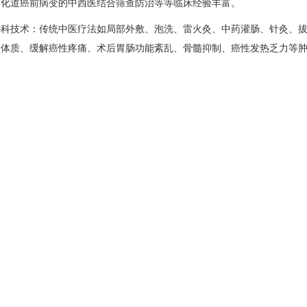
消化道癌前病变的中西医结合筛查防治等等临床经验丰富。
技术：传统中医疗法如局部外敷、泡洗、雷火灸、中药灌肠、针灸、拔
者体质、缓解癌性疼痛、术后胃肠功能紊乱、骨髓抑制、癌性发热乏力等