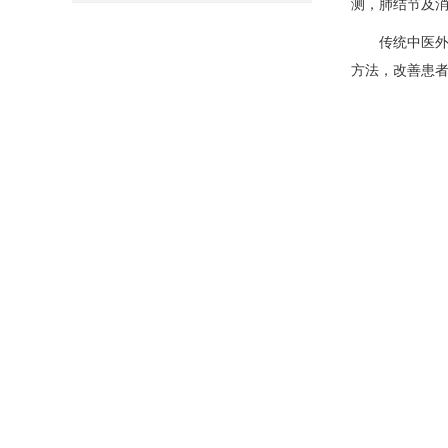
测，
肺结节
及
传统中医外科
方法，改善患