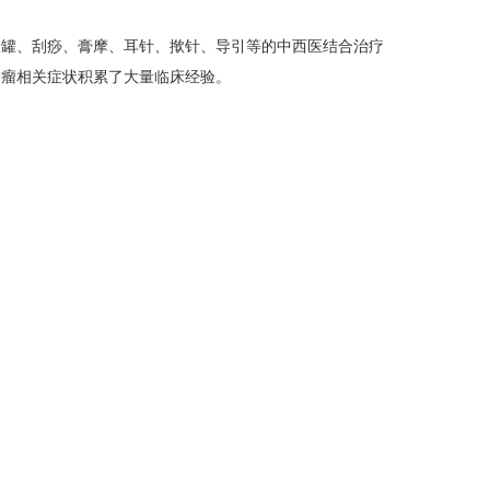
罐、刮痧、膏摩、耳针、揿针、导引等的中西医结合治疗
肿瘤相关症状积累了大量临床经验。