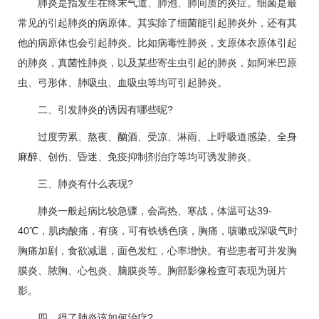
肺炎是指发生在终末气道、肺泡、肺间质的炎症。细菌是最
常见的引起肺炎的病原体。其实除了细菌能引起肺炎外，还有其
他的病原体也会引起肺炎。比如病毒性肺炎，支原体衣原体引起
的肺炎，真菌性肺炎，以及某些寄生虫引起的肺炎，如阿米巴原
虫、弓形体、肺吸虫、血吸虫等均可引起肺炎。
二、引发肺炎的诱因有哪些呢?
过度劳累、熬夜、酗酒、受凉、淋雨、上呼吸道感染、全身
麻醉、创伤、昏迷、免疫抑制剂治疗等均可诱发肺炎。
三、肺炎有什么表现?
肺炎一般起病比较急骤，会高热、寒战，体温可达39-
40℃，肌肉酸痛，有痰，可有铁锈色痰，胸痛，咳嗽或深吸气时
胸痛加剧，食欲减退，面色发红，心率增快。有些患者可并发胸
膜炎、脓胸、心包炎、脑膜炎等。胸部影像检查可表现为斑片
影。
四、得了肺炎该如何治疗?