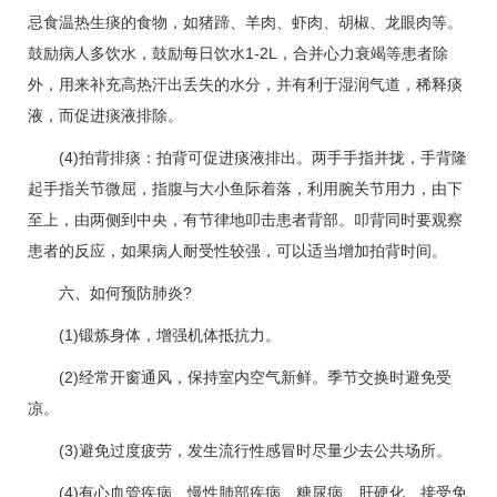
忌食温热生痰的食物，如猪蹄、羊肉、虾肉、胡椒、龙眼肉等。
鼓励病人多饮水，鼓励每日饮水1-2L，合并心力衰竭等患者除
外，用来补充高热汗出丢失的水分，并有利于湿润气道，稀释痰
液，而促进痰液排除。
(4)拍背排痰：拍背可促进痰液排出。两手手指并拢，手背隆
起手指关节微屈，指腹与大小鱼际着落，利用腕关节用力，由下
至上，由两侧到中央，有节律地叩击患者背部。叩背同时要观察
患者的反应，如果病人耐受性较强，可以适当增加拍背时间。
六、如何预防肺炎?
(1)锻炼身体，增强机体抵抗力。
(2)经常开窗通风，保持室内空气新鲜。季节交换时避免受
凉。
(3)避免过度疲劳，发生流行性感冒时尽量少去公共场所。
(4)有
心血管
疾病、慢性肺部疾病、
糖尿病
、肝硬化、接受免