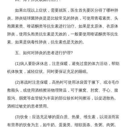
如果出现以上症状，需要就医，医生首先要区分得了哪种肺
炎。肺炎链球菌肺炎是是比较常见的肺炎，可使用青霉素类、头
孢菌素类、喹诺酮类等抗生素进行治疗。如果是支原体、衣原体
肺炎，使用头孢类抗生素是无效的，一般要使用喹诺酮类等抗生
素。如果是病毒性肺炎，抗生素也是无效的。
五、如何对肺炎的患者进行护理?
(1)病人要卧床休息，注意保暖，避免过度的体力活动，帮助
机体恢复，减轻症状。同时要保证充足的睡眠。
(2)寒战时注意保暖，高热时可使用冰袋置于腋下、或冷毛巾
敷额头，或使用酒精擦浴物理降温，可于腋窝、肘窝、手心、腹
股沟、腘窝等血管较为丰富的部位较长时间擦浴，以促进散热。
酒精过敏史的患者禁用。
(3)饮食：应选充足够的蛋白质、热量、维生素，以清淡而富
有营养的饮食为主，如牛奶、蛋羹类、细软面条、鱼粥、肉粥。