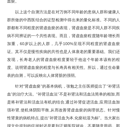
血瘀。
以上这个自测方法是在对万例不同年龄的患病人群和健康人
群所做的中西医结合的证型检测中得出来的量化标准。不同的人
群都有不同程度的肾虚血瘀的表现，肾虚血瘀是不同人群不同疾
病不同辨证的一个共性表现。而且，肾虚血瘀程度随年龄增长而
加重，60岁以上的人群，几乎100%呈现不同程度的肾虚血瘀
证。其不仅是慢性疾病的共性也是人体衰老的重要基础。我们还
发现，长寿老人的肾虚血瘀程度要轻于他这个年龄本该有的程
度。说明肾虚血瘀的程度与长寿具有相关性。所以，通过生命量
表的自测，可以反映出人体肾脏的强弱。
针对“肾虚血瘀”的基本病机，
张勉之
主任医师提出了“补肾活
血”的治疗大法。“补肾活血法”不是补肾法和活血法简单的相加,而
是将补肾法和活血法有机的结合,通过补肾促进活血,应用活血加
强补肾,使机体阴阳平衡,从而改善肾虚血瘀的病理状态。针对慢
性肾衰的病机特点,提出“补肾活血为本,化瘀袪湿为标”。当大家出
现文中提到的症状时还是要到正规医院就诊，不要随意用药。那