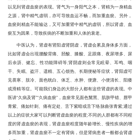
以见到肾虚血瘀的表现。肾气为一身阳气之本，肾精为一身精血
之源，肾中精气虚弱，亦可导致血运不畅，而加重血瘀。另外，
血瘀则精血不能输达，又可加重肾中精气的虚弱，所以肾虚、血
瘀互为因果，导致疾病的不断加重和人体的衰老。
中医认为，肾虚有肾阳虚肾阴虚，肾虚会累及身体多方面，
比如肾虚会出现腰酸背痛、胫酸、膝酸、足跟痛、夜尿增多、尿
后余沥、健忘、性功能障碍等;肾阴虚则会常见眩晕、耳鸣、咽
干、失眠、盗汗、遗精、五心烦热、长期
便秘
等症状，肾阳虚可
见畏寒、肢冷、面色晄白、体乏、水肿、便溏、小便清长、阳痿
或滑精等症。可能我们身边的大部分人都有这些肾虚的表现。中
医讲“久病及肾”“久病血瘀”，血瘀常见面色黧黑、肌肤甲错、唇甲
青紫、痛如针刺、痛有定处、舌下紫暗或舌下络脉曲张青紫;通过
以上的症状大家可以判断肾虚血瘀的程度;不同的人群都有不同程
度的肾虚血瘀的表现，肾虚血瘀程度随年龄增长、慢性疾病的增
多而加重，肾虚血瘀不一定有肾病，但是肾病患者一般都会肾虚