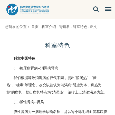
您所在的位置：
首页
科室介绍
·
肾病科
科室特色
正文
·
·
·
科室特色
科室中医特色
(一)
糖尿病肾病
--消渴病肾病
我们根据导致消渴病的邪气不同，提出“消渴热”、“糖
热”、“糖毒”等理念。改变以往认为消渴病“阴虚为本，燥热为
标”的病机，提出病机特点为“消渴热”，治疗上以清消渴热为主。
(二)膜性肾病--肾风
膜性肾病为一病理学诊断名称，是以肾小球毛细血管基底膜