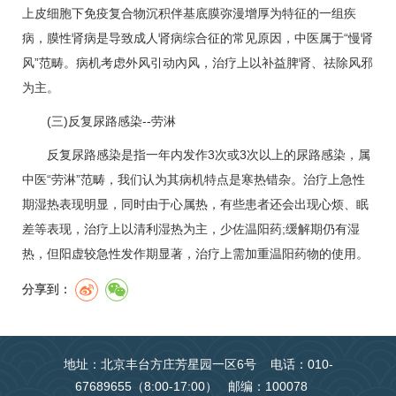
上皮细胞下免疫复合物沉积伴基底膜弥漫增厚为特征的一组疾
病，膜性肾病是导致成人
肾病综合征
的常见原因，中医属于“慢肾
风”范畴。病机考虑外风引动內风，治疗上以补益脾肾、祛除风邪
为主。
(三)反复尿路感染--劳淋
反复尿路感染是指一年内发作3次或3次以上的尿路感染，属
中医“劳淋”范畴，我们认为其病机特点是寒热错杂。治疗上急性
期湿热表现明显，同时由于心属热，有些患者还会出现心烦、眠
差等表现，治疗上以清利湿热为主，少佐温阳药;缓解期仍有湿
热，但阳虚较急性发作期显著，治疗上需加重温阳药物的使用。
分享到：
地址：北京丰台方庄芳星园一区6号 电话：010-
67689655（8:00-17:00） 邮编：100078