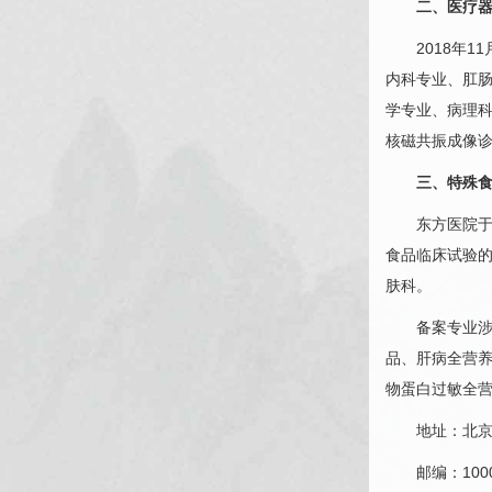
二、医疗器
2018年11
内科专业、
肛
学专业、
病理
核磁共振成像
三、特殊
东方医院于20
食品临床试验
肤科。
备案专业涉及
品、肝病全营
物蛋白过敏全
地址：北京市
邮编：1000