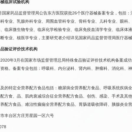
械临床试验机构
月国家药品监督管理局公告东方医院获批26个医疗器械备案专业，包括
肠科
专业、乳腺外科专业、
周围血管
科专业、
骨科
专业、
儿科
专业、
眼科
科
、临床微生物专业、临床化学检验专业、临床免疫血清学专业、临床体液
诊断专业、核医学专业，主要研究者介绍详见国家药品监督管理局医疗器
食品验证评价技术机构
20年3月在国家市场监督管理总局特殊食品验证评价技术机构备案成功
的资格。备案专业包括：呼吸科、
内分泌科
、肾内科、
肿瘤科
、消化科、
的特定全营养配方食品包括：
糖尿病
全营养配方食品、呼吸系统疾病
养配方食、品、肌肉衰减综合征全营养配方食品、创伤、感染、手术及其
营养配方食品、难治性癫痫全营养配方食品、胃肠道吸收障碍、胰腺炎全
丰台区方庄芳星园一区六号
78