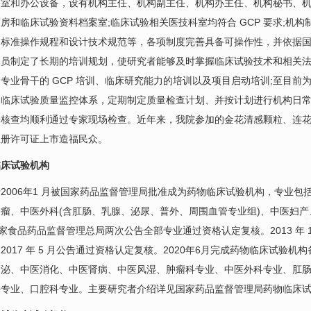
公室和办公设备，设有机构主任、机构副主任、机构办主任、机构秘书、
房和临床试验资料档案室;临床试验相关
医技科室
均符合 GCP 要求;
、标准操作规程和设计技术规范等，各项制度完善具备可操作性，并依据
员制定了长期的培训规划，使研究者能够及时掌握临床试验技术和相关法
专业骨干的 GCP 培训、临床研究能力的培训以及项目启动培训;至目前为止
了临床试验质量监控体系，定期制定质量检查计划、并按计划进行机构日
册核查均顺利通过专家现场检查。近年来，我院参加的金花清感颗粒、连
注册许可证上市造福民众。
床试验机构
06年1 月被国家药品监督管理局批准成为药物临床试验机构，专业包
瘤、中医外科(含
肛肠
、乳腺、泌尿、普外、
周围血管
专业组)、中医妇产
7 月国家食品药品监督管理总局两次公告全部专业通过资格认定复核。2013 
2017 年 5 月公告通过资格认定复核。2020年6月完成药物临床试验
分泌、中医消化、中医肾病、中医风湿、
肿瘤科
专业、中医外科专业、
肛
科专业、
口腔科
专业。主要研究者介绍详见国家药品监督管理局药物临床