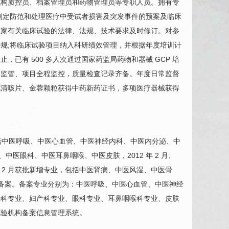
机构质控员、档案管理员和药物管理员等专职人员。拥有专
机构制定防范和处理医疗中受试者损害及突发事件的预案及临床
国家有关临床试验的法律、法规、技术要求及时修订。对参
规;将临床试验项目纳入科研绩效管理，并根据年度培训计
，已有 500 多人次通过国家药监局药物和器械 GCP 培
常监管、项目全程监控，质量检查记录齐备。年度日常监督
花清咳片、金蓉颗粒获得中药新药证书，多项医疗器械获得
括中医呼吸、中医
心血管
、中医神经内科、中医内分泌、中
、中医
眼科
、中医耳鼻咽喉、中医皮肤，2012 年 2 月、
年 12 月获批新增专业，包括中医肾病、中医风湿、中医骨
机构备案。备案专业分别为：中医呼吸、中医
心血管
、中医神经
肠科
专业、妇产科专业、
眼科
专业、耳鼻咽喉科专业、皮肤
试验机构备案信息管理系统。