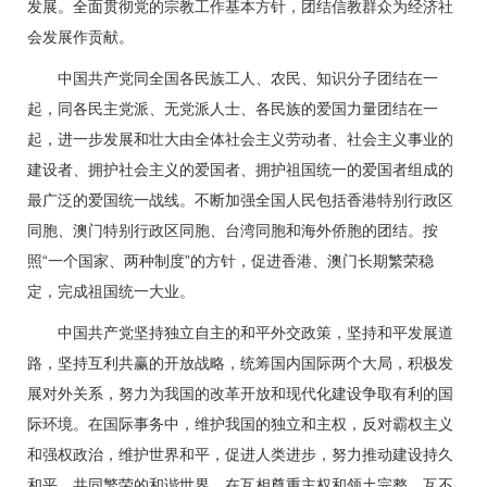
发展。全面贯彻党的宗教工作基本方针，团结信教群众为经济社
会发展作贡献。
中国共产党同全国各民族工人、农民、知识分子团结在一
起，同各民主党派、无党派人士、各民族的爱国力量团结在一
起，进一步发展和壮大由全体社会主义劳动者、社会主义事业的
建设者、拥护社会主义的爱国者、拥护祖国统一的爱国者组成的
最广泛的爱国统一战线。不断加强全国人民包括香港特别行政区
同胞、澳门特别行政区同胞、台湾同胞和海外侨胞的团结。按
照“一个国家、两种制度”的方针，促进香港、澳门长期繁荣稳
定，完成祖国统一大业。
中国共产党坚持独立自主的和平外交政策，坚持和平发展道
路，坚持互利共赢的开放战略，统筹国内国际两个大局，积极发
展对外关系，努力为我国的改革开放和现代化建设争取有利的国
际环境。在国际事务中，维护我国的独立和主权，反对霸权主义
和强权政治，维护世界和平，促进人类进步，努力推动建设持久
和平、共同繁荣的和谐世界。在互相尊重主权和领土完整、互不