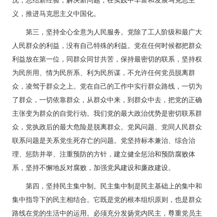
况，总结新经验，解决新问题，在实践中丰富和发展马克思主
义，推进马克思主义中国化。
第三，坚持全心全意为人民服务。党除了工人阶级和最广大
人民群众的利益，没有自己特殊的利益。党在任何时候都把群众
利益放在第一位，同群众同甘共苦，保持最密切的联系，坚持权
为民所用、情为民所系、利为民所谋，不允许任何党员脱离群
众，凌驾于群众之上。党在自己的工作中实行群众路线，一切为
了群众，一切依靠群众，从群众中来，到群众中去，把党的正确
主张变为群众的自觉行动。我们党的最大政治优势是密切联系群
众，党执政后的最大危险是脱离群众。党风问题、党同人民群众
联系问题是关系党生死存亡的问题。党坚持标本兼治、综合治
理、惩防并举、注重预防的方针，建立健全惩治和预防腐败体
系，坚持不懈地反对腐败，加强党风建设和廉政建设。
第四，坚持民主集中制。民主集中制是民主基础上的集中和
集中指导下的民主相结合。它既是党的根本组织原则，也是群众
路线在党的生活中的运用。必须充分发扬党内民主，尊重党员主