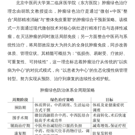
北京中医药大学第二临床医学院（东方医院）肿瘤绿色治疗
理念由
胡凯文
教授提出，肿瘤绿色治疗是通过“微创+中医”整
合“局部精准消融”与“整体免疫重塑”的肿瘤综合干预新策略。该模
式一方面通过现代微创技术对核心病灶进行精准打击与选择性减
瘤，在灭活肿瘤的同时激活局部免疫；另一方面整合中医药与系
统性治疗，将局部效应放大为持久的全身抗肿瘤免疫，同步改善
体质、管理症状。其精髓可概括为："低损伤、易耐受、疗效好、
可重复性、可持续性"，这一理念标志着肿瘤治疗从传统的"以疾
病为中心"的对抗式模式，向 “以患者为中心”的生态化
慢性病
管理
转型。努力实现从预防、治疗到康复的连续性全程护航。
肿瘤绿色防治体系全周期策略