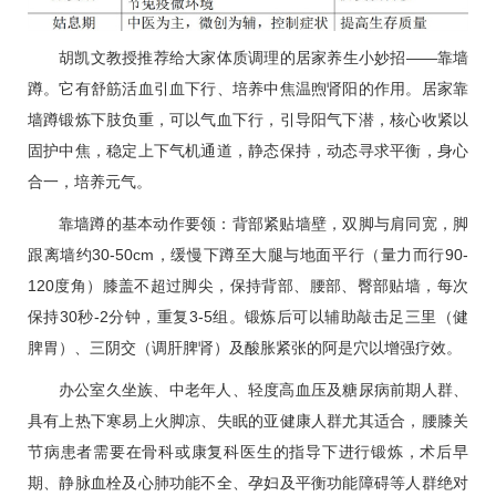
胡凯文
教授推荐给大家体质调理的居家养生小妙招——靠墙
蹲。它有舒筋活血引血下行、培养中焦温煦肾阳的作用。居家靠
墙蹲锻炼下肢负重，可以气血下行，引导阳气下潜，核心收紧以
固护中焦，稳定上下气机通道，静态保持，动态寻求平衡，身心
合一，培养元气。
靠墙蹲的基本动作要领：背部紧贴墙壁，双脚与肩同宽，脚
跟离墙约30-50cm，缓慢下蹲至大腿与地面平行（量力而行90-
120度角）膝盖不超过脚尖，保持背部、腰部、臀部贴墙，每次
保持30秒-2分钟，重复3-5组。锻炼后可以辅助敲击足三里（健
脾胃）、三阴交（调肝脾肾）及酸胀紧张的阿是穴以增强疗效。
办公室久坐族、中老年人、轻度
高血压
及
糖尿病
前期人群、
具有上热下寒易上火脚凉、失眠的亚健康人群尤其适合，腰膝关
节病患者需要在
骨科
或
康复科
医生的指导下进行锻炼，术后早
期、静脉血栓及心肺功能不全、孕妇及平衡功能障碍等人群绝对