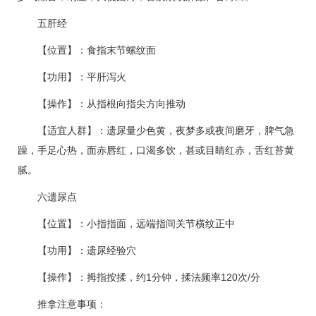
五肝经
【位置】：食指末节螺纹面
【功用】：平肝泻火
【操作】：从指根向指尖方向推动
【适宜人群】：遗尿量少色黄，夜梦多或夜间磨牙，脾气急
躁，手足心热，面赤唇红，口渴多饮，甚或目睛红赤，舌红苔黄
腻。
六遗尿点
【位置】：小指指面，远端指间关节横纹正中
【功用】：遗尿经验穴
【操作】：拇指按揉，约1分钟，揉法频率120次/分
推拿注意事项：