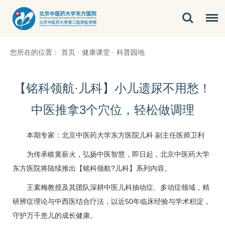
您所在的位置：
首页
·
健康课堂
·
科普园地
【铭科领航·儿科】小儿遗尿不用愁！
中医推拿3个穴位，轻松做调理
本期专家：北京中医药大学东方医院
儿科
副主任医师
卫利
为传承岐黄薪火，弘扬中医智慧，即日起，北京中医药大学
东方医院将陆续推出【铭科领航?
儿科
】系列内容。
王素梅
教授及其团队深耕中医
儿科
抽动症
、多动症领域，精
研辨症理论与中西医结合疗法，以近50年临床经验与学术积淀，
守护万千患儿的成长健康。