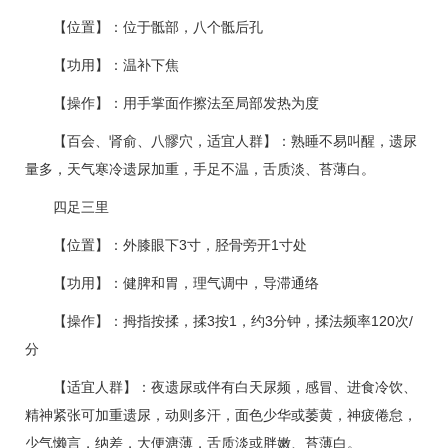
【位置】：位于骶部，八个骶后孔
【功用】：温补下焦
【操作】：用手掌面作擦法至局部发热为度
【百会、肾俞、八髎穴，适宜人群】：熟睡不易叫醒，遗尿
量多，天气寒冷遗尿加重，手足不温，舌质淡、苔薄白。
四足三里
【位置】：外膝眼下3寸，胫骨旁开1寸处
【功用】：健脾和胃，理气调中，导滞通络
【操作】：拇指按揉，揉3按1，约3分钟，揉法频率120次/
分
【适宜人群】：夜遗尿或伴有白天尿频，感冒、进食冷饮、
精神紧张可加重遗尿，动则多汗，面色少华或萎黄，神疲倦怠，
少气懒言，纳差，大便溏薄，舌质淡或胖嫩、苔薄白。