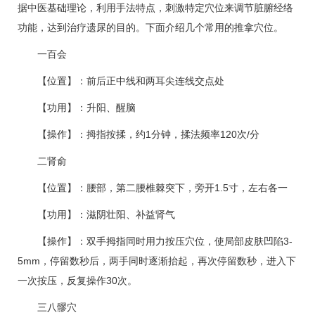
据中医基础理论，利用手法特点，刺激特定穴位来调节脏腑经络
功能，达到治疗遗尿的目的。下面介绍几个常用的推拿穴位。
一百会
【位置】：前后正中线和两耳尖连线交点处
【功用】：升阳、醒脑
【操作】：拇指按揉，约1分钟，揉法频率120次/分
二肾俞
【位置】：腰部，第二腰椎棘突下，旁开1.5寸，左右各一
【功用】：滋阴壮阳、补益肾气
【操作】：双手拇指同时用力按压穴位，使局部皮肤凹陷3-
5mm，停留数秒后，两手同时逐渐抬起，再次停留数秒，进入下
一次按压，反复操作30次。
三八髎穴