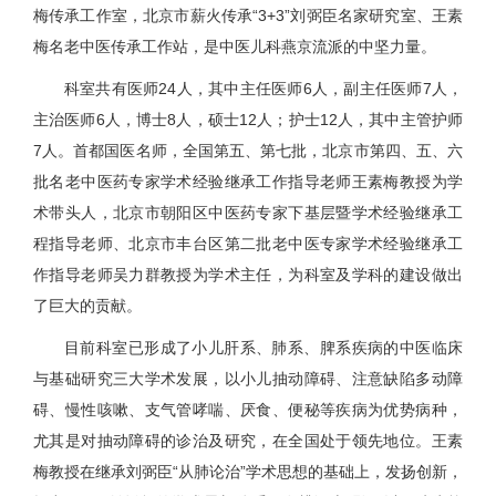
梅传承工作室，北京市薪火传承“3+3”刘弼臣名家研究室、王素
梅名老中医传承工作站，是中医儿科燕京流派的中坚力量。
科室共有医师24人，其中主任医师6人，副主任医师7人，
主治医师6人，博士8人，硕士12人；护士12人，其中主管护师
7人。首都国医名师，全国第五、第七批，北京市第四、五、六
批名老中医药专家学术经验继承工作指导老师王素梅教授为学
术带头人，北京市朝阳区中医药专家下基层暨学术经验继承工
程指导老师、北京市丰台区第二批老中医专家学术经验继承工
作指导老师吴力群教授为学术主任，为科室及学科的建设做出
了巨大的贡献。
目前科室已形成了小儿肝系、肺系、脾系疾病的中医临床
与基础研究三大学术发展，以小儿抽动障碍、注意缺陷多动障
碍、慢性咳嗽、支气管哮喘、厌食、便秘等疾病为优势病种，
尤其是对抽动障碍的诊治及研究，在全国处于领先地位。王素
梅教授在继承刘弼臣“从肺论治”学术思想的基础上，发扬创新，