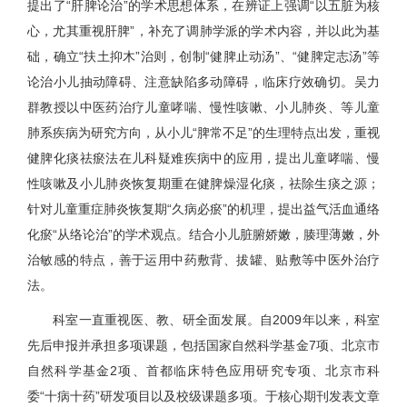
提出了“肝脾论治”的学术思想体系，在辨证上强调“以五脏为核
心，尤其重视肝脾”，补充了调肺学派的学术内容，并以此为基
础，确立“扶土抑木”治则，创制“健脾止动汤”、“健脾定志汤”等
论治小儿抽动障碍、注意缺陷多动障碍，临床疗效确切。吴力
群教授以中医药治疗儿童哮喘、慢性咳嗽、小儿肺炎、等儿童
肺系疾病为研究方向，从小儿“脾常不足”的生理特点出发，重视
健脾化痰祛瘀法在儿科疑难疾病中的应用，提出儿童哮喘、慢
性咳嗽及小儿肺炎恢复期重在健脾燥湿化痰，祛除生痰之源；
针对儿童重症肺炎恢复期“久病必瘀”的机理，提出益气活血通络
化瘀“从络论治”的学术观点。结合小儿脏腑娇嫩，腠理薄嫩，外
治敏感的特点，善于运用中药敷背、拔罐、贴敷等中医外治疗
法。
科室一直重视医、教、研全面发展。自2009年以来，科室
先后申报并承担多项课题，包括国家自然科学基金7项、北京市
自然科学基金2项、首都临床特色应用研究专项、北京市科
委“十病十药”研发项目以及校级课题多项。于核心期刊发表文章