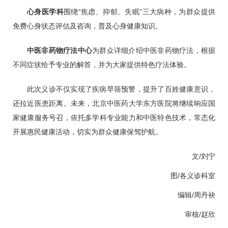
一对一分析病情，给予饮食、运动及用药指导方案。
脑病二科
以“护佑大脑健康”为主题，开展中医体质辨识，现
场为患者体验头部经络按摩以疏通经络、缓解头晕、提升记忆
力。
肿瘤科
以“科学防癌”为主题，普及防癌知识、提供专业咨
询，耐心解答百姓对肿瘤疾病的认知误区。
心身医学科
围绕“焦虑、抑郁、失眠”三大病种，为群众提供
免费心身状态评估及咨询，普及心身健康知识。
中医非药物疗法中心
为群众详细介绍中医非药物疗法，根据
不同症状给予专业的解答，并为大家提供特色疗法体验。
此次义诊不仅实现了疾病早筛预警，提升了百姓健康意识，
还拉近医患距离。未来，北京中医药大学东方医院将继续响应国