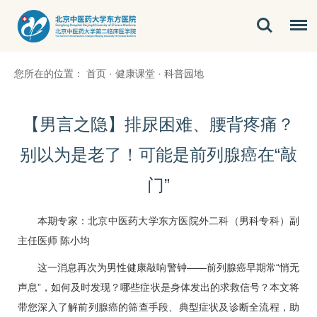
您所在的位置：
首页
·
健康课堂
·
科普园地
【男言之隐】排尿困难、腰背疼痛？
别以为是老了！可能是前列腺癌在“敲
门”
本期专家：北京中医药大学东方医院
外二科（
男科
专科）副
主任医师
陈小均
这一消息再次为男性健康敲响警钟——前列腺癌早期常“悄无
声息”，如何及时发现？哪些症状是身体发出的求救信号？本文将
带您深入了解前列腺癌的筛查手段、典型症状及诊断全流程，助