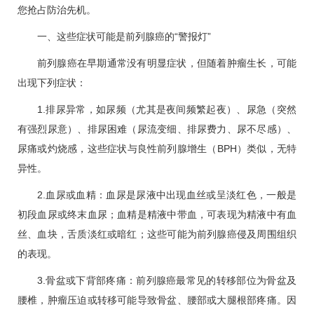
您抢占防治先机。
一、这些症状可能是前列腺癌的“警报灯”
前列腺癌在早期通常没有明显症状，但随着肿瘤生长，可能
出现下列症状：
1.排尿异常，如尿频（尤其是夜间频繁起夜）、尿急（突然
有强烈尿意）、排尿困难（尿流变细、排尿费力、尿不尽感）、
尿痛或灼烧感，这些症状与良性
前列腺增生
（BPH）类似，无特
异性。
2.血尿或血精：血尿是尿液中出现血丝或呈淡红色，一般是
初段血尿或终末血尿；血精是精液中带血，可表现为精液中有血
丝、血块，舌质淡红或暗红；这些可能为前列腺癌侵及周围组织
的表现。
3.骨盆或下背部疼痛：前列腺癌最常见的转移部位为骨盆及
腰椎，肿瘤压迫或转移可能导致骨盆、腰部或大腿根部疼痛。因