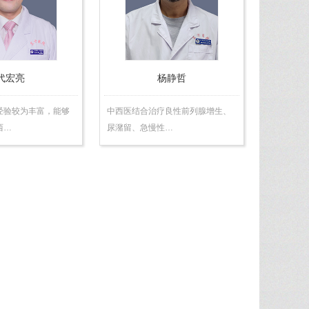
医
医
师
师
代宏亮
杨静哲
经验较为丰富，能够
中西医结合治疗良性前列腺增生、
西…
尿潴留、急慢性…