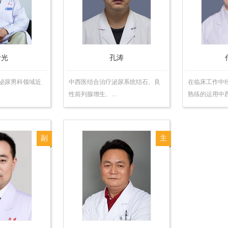
师
师
伊光
孔涛
泌尿男科领域近
中西医结合治疗泌尿系统结石、良
在临床工作中
性前列腺增生、…
熟练的运用中
副
主
主
任
任
医
医
师
师