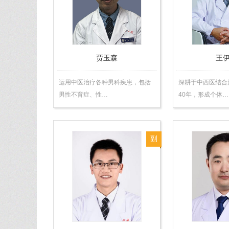
师
贾玉森
王
运用中医治疗各种男科疾患，包括
深耕于中西医结合
男性不育症、性…
40年，形成个体…
副
主
任
医
师