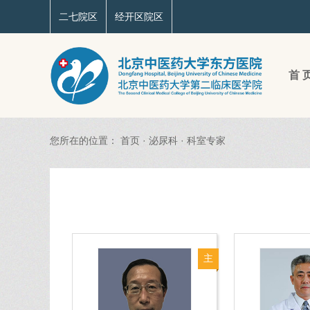
二七院区
经开区院区
首 
您所在的位置：
首页
·
泌尿科
·
科室专家
主
任
医