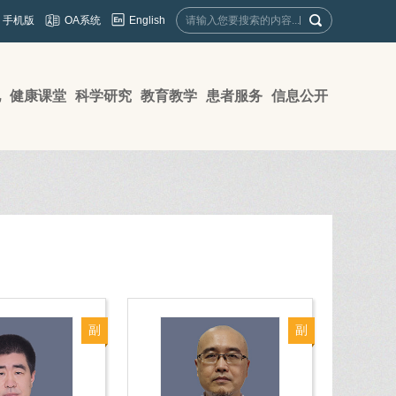
English
手机版
OA系统
地
健康课堂
科学研究
教育教学
患者服务
信息公开
副
副
主
主
任
任