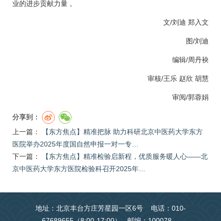
业的进步贡献力量 。
文/
刘迪
郑入文
图/
刘迪
编辑/周丹袂
审核/
王乐
赵欣
胡慧
审阅/
郭蓉娟
分享到：
上一篇：
【东方焦点】精准把脉 助力科研北京中医药大学东方
医院举办2025年度国自然申报一对一专…
下一篇：
【东方焦点】精准检验启新程，优质服务暖人心——北
京中医药大学东方医院检验科召开2025年…
地址：北京丰台方庄芳星园一区6号 电话：010-
67689655（8:00-17:00） 邮编：100078