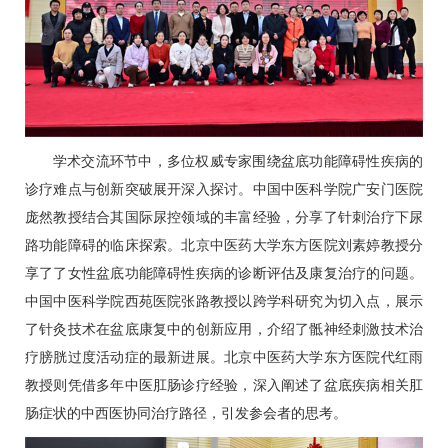
学术交流环节中，多位权威专家围绕盆底功能障碍性疾病的
诊疗难点与创新突破展开深入探讨。中国中医科学院广安门医院
庞然教授结合其国际尿控领域的丰富经验，分享了针刺治疗下尿
路功能障碍的临床探索。北京中医药大学东方医院
刘素婷
教授分
享了了女性盆底功能障碍性疾病的诊断评估及康复治疗的问题。
中国中医科学院西苑医院张路教授以跨学科研究为切入点，展示
了针灸技术在盆底康复中的创新应用，介绍了骶神经刺激技术治
疗膀胱过度活动症的最新进展。北京中医药大学东方医院
代红雨
教授则凭借多年中医
肛肠
诊疗经验，深入阐述了盆底疾病相关
肛
肠
症状的中西医协同治疗路径，引发参会者的思考。