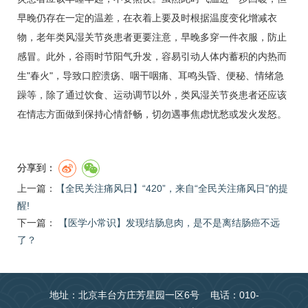
早晚仍存在一定的温差，在衣着上要及时根据温度变化增减衣
物，老年类风湿关节炎患者更要注意，早晚多穿一件衣服，防止
感冒。此外，谷雨时节阳气升发，容易引动人体内蓄积的内热而
生"春火"，导致口腔溃疡、咽干咽痛、耳鸣头昏、
便秘
、情绪急
躁等，除了通过饮食、运动调节以外，类风湿关节炎患者还应该
在情志方面做到保持心情舒畅，切勿遇事焦虑忧愁或发火发怒。
分享到：
上一篇：
​【全民关注痛风日】“420”，来自“全民关注痛风日”的提
醒!
下一篇：
【医学小常识】发现结肠息肉，是不是离结肠癌不远
了？
地址：北京丰台方庄芳星园一区6号 电话：010-