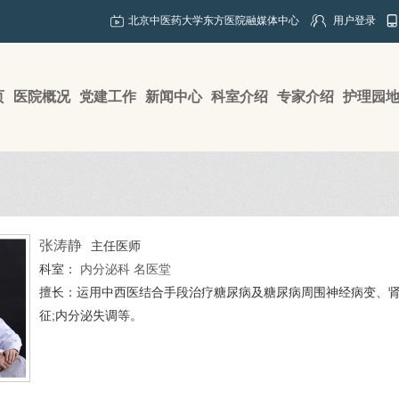
北京中医药大学东方医院融媒体中心
用户登录
页
医院概况
党建工作
新闻中心
科室介绍
专家介绍
护理园
张涛静
主任医师
科室：
内分泌科
名医堂
擅长：运用中西医结合手段治疗糖尿病及糖尿病周围神经病变、肾
征;内分泌失调等。