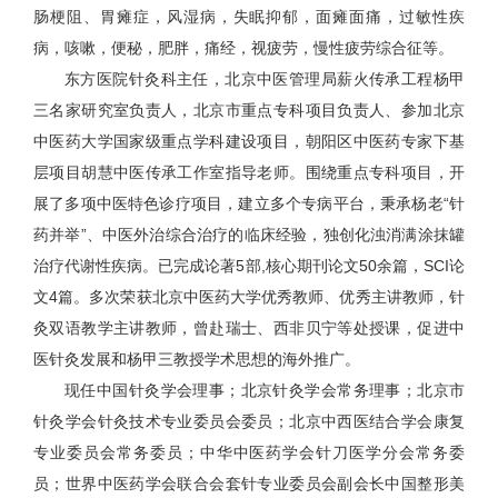
肠梗阻、胃瘫症，风湿病，失眠抑郁，面瘫面痛，过敏性疾
病，咳嗽，便秘，肥胖，痛经，视疲劳，慢性疲劳综合征等。
东方医院针灸科主任，北京中医管理局薪火传承工程杨甲
三名家研究室负责人，北京市重点专科项目负责人、参加北京
中医药大学国家级重点学科建设项目，朝阳区中医药专家下基
层项目胡慧中医传承工作室指导老师。围绕重点专科项目，开
展了多项中医特色诊疗项目，建立多个专病平台，秉承杨老“针
药并举”、中医外治综合治疗的临床经验，独创化浊消满涂抹罐
治疗代谢性疾病。已完成论著5部,核心期刊论文50余篇，SCI论
文4篇。多次荣获北京中医药大学优秀教师、优秀主讲教师，针
灸双语教学主讲教师，曾赴瑞士、西非贝宁等处授课，促进中
医针灸发展和杨甲三教授学术思想的海外推广。
现任中国针灸学会理事；北京针灸学会常务理事；北京市
针灸学会针灸技术专业委员会委员；北京中西医结合学会康复
专业委员会常务委员；中华中医药学会针刀医学分会常务委
员；世界中医药学会联合会套针专业委员会副会长中国整形美