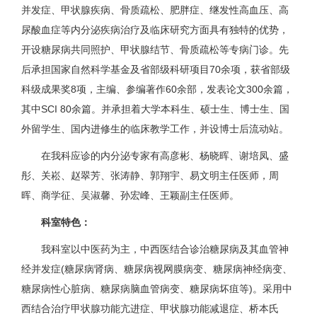
并发症、甲状腺疾病、骨质疏松、肥胖症、继发性高血压、高
尿酸血症等内分泌疾病治疗及临床研究方面具有独特的优势，
开设糖尿病共同照护、甲状腺结节、骨质疏松等专病门诊。先
后承担国家自然科学基金及省部级科研项目70余项，获省部级
科级成果奖8项，主编、参编著作60余部，发表论文300余篇，
其中SCI 80余篇。并承担着大学本科生、硕士生、博士生、国
外留学生、国内进修生的临床教学工作，并设博士后流动站。
在我科应诊的内分泌专家有高彦彬、杨晓晖、谢培凤、盛
彤、关崧、赵翠芳、张涛静、郭翔宇、易文明主任医师，周
晖、商学征、吴淑馨、孙宏峰、王颖副主任医师。
科室特色：
我科室以中医药为主，中西医结合诊治糖尿病及其血管神
经并发症(糖尿病肾病、糖尿病视网膜病变、糖尿病神经病变、
糖尿病性心脏病、糖尿病脑血管病变、糖尿病坏疽等)。采用中
西结合治疗甲状腺功能亢进症、甲状腺功能减退症、桥本氏