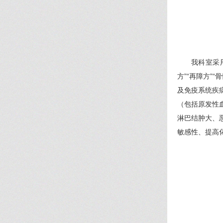
我科室采
方”“再障方
及免疫系统疾
（包括原发性
淋巴结肿大、
敏感性、提高