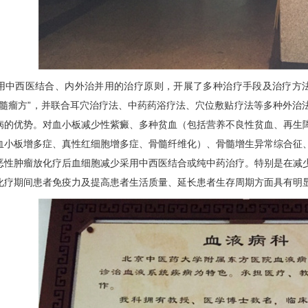
用中西医结合、内外治并用的治疗原则，开展了多种治疗手段及治疗方法治
”“骨髓瘤方”，并联合耳穴治疗法、中药药浴疗法、穴位敷贴疗法等多种外
病的优势。对血小板减少性紫癜、多种贫血（包括营养不良性贫血、再生
血小板增多症、真性红细胞增多症、骨髓纤维化）、骨髓增生异常综合征
恶性肿瘤放化疗后血细胞减少采用中西医结合或纯中药治疗。特别是在减
化疗期间患者免疫力及提高患者生活质量、延长患者生存周期方面具有明