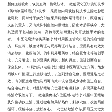
新鲜血栓吸出，恢复血流，挽救肢体。 微创硬化斑块旋切技术
+药物涂层球囊扩张技术 采用腔内斑块旋切技术去除动脉硬
化斑块，同时对于病变部位采用药物涂层球囊扩张，既避免了
支架的置入，又有效抑制血管内膜增生，防止术后再狭窄，尤
其适用于基础病复杂、高龄等无法耐受传统开放性手术的患
者。 中医化腐清创换药治疗 针对周围血管病出现的难愈性溃
疡、坏疽等，以整体辨证与局部辨证相结合，应用具有功效为
清热散瘀、化腐清创、的中药外用药物，结合蚕食法等清创手
法，充分引流，使创面腐肉得脱，新肉得生，促进创面愈合、
保全肢体。 中药泡洗+电磁疗法 通过中医辨证制定方药，熬煮
后以40℃恒温进行患肢泡洗，以达到活血化瘀、温经通络之功
效，有创面患者经泡洗后可有效冲洗创面减少渗出促进愈合。
结合电磁疗法，对腿部经络穴位进行电磁刺激，实现药物与经
络治疗双管齐下。 微电脑疼痛穴位照射/电蜡疗 根据中医经络
及穴位功效主治，通过微电脑局部热疗，刺激穴位，改善局部
循环，缓解疼痛，放松身心。 穴位贴敷治疗 以回阳玉龙散为