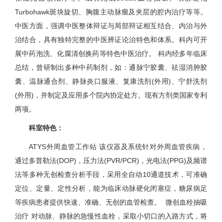
Turbohawk斑块旋切、胸腹主动脉瘤及夹层的腔内治疗等等。
中医方面，强调中医整体辩证与局部辩证相互结合、内治与外
治结合，具有独特完整的中医辨证论治特色和体系。科内可开
展中药泡洗、化腐清创换药等特色中医治疗。 科内经多年临床
总结，曾研制出多种中药制剂，如：通脉宁胶囊、祛湿消肿胶
囊、温脉通合剂、静脉炎口服液、复康洗剂(外用)、宁舒洗剂
(外用)，并制定及应用多个院内协定处方。现有方剂类国家专利
两项。
科室特色：
ATYS外周血管工作站 该仪器及系统针对外周血管疾病，
通过多普勒法(DOP)，压力法(PVR/PCR)，光电法(PPG)及频谱
法等多种无创检查分析手段，采用全自动10通道技术，可准确
定位、定量、定性分析，能为临床动脉硬化闭塞症，糖尿病足
等疾病患者提供快速、准确、无创的血管检查。 微创血栓抽吸
治疗 对动脉、静脉的急慢性血栓，采取小切口的入路方式，将