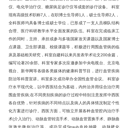
仪、电化学治疗仪、糖尿病足诊疗仪等成套的诊疗设备。 科室
现有高级技术职称7人，在职博士生导师1人，硕士生导师2人，
全科医师均具备博士或硕士学位，已形成了一支人员梯队结构
合理、医疗科研教学水平全面发展的队伍。科室在完成临床工
作的同时，主持、承担或参与多项国家攻关课题以及国家博士
点课题、卫生部课题、校级课题等，积极进行周围血管病的临
床及基础相关研究，科室自建科以来共发表学术论文200余篇，
编写论著20余部。科室专家多次应邀参加中央电视台、北京电
视台、新华网等各级各类媒体的健康科普节目，进行血管疾病
防治等科普宣讲。科室多次成功举办全国性血管会议。 科室诊
疗水平现代化，以中西医结合为基础，内外治并用综合治疗周
围血管疾病;在不同类别疾病的诊疗过程中特别注意发挥中西医
各自优势，针对疾病的不同特点以及病人的具体情况制定个性
化方案进行诊疗。西医方面，可独立开展各种血管腔内治疗手
术(介入治疗)、动脉血管转流手术、动脉血管置换手术、静脉曲
张激光微创治疗等。成功完成Straub血栓抽吸、动脉硬化