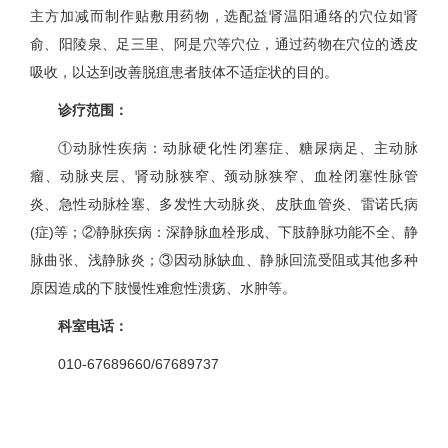
主方加减而制作贴敷用药物，选配益肾温阳通络的穴位如肾
俞、阳陵泉、足三里、阿是穴等穴位，通过药物在穴位的透皮
吸收，以达到改善脱疽患者肢体不适症状的目的。
诊疗范围：
①动脉性疾病：动脉硬化性闭塞症、糖尿病足、主动脉
瘤、动脉夹层、肾动脉狭窄、颈动脉狭窄、血栓闭塞性脉管
炎、急性动脉栓塞、多发性大动脉炎、皮肤血管炎、雷诺氏病
(症)等；②静脉疾病：深静脉血栓形成、下肢静脉功能不全、静
脉曲张、浅静脉炎；③因动脉缺血、静脉回流受阻或其他多种
原因造成的下肢慢性难愈性溃疡、水肿等。
科室电话：
010-67689660/67689737