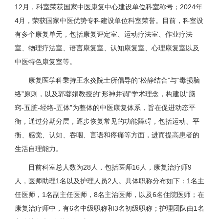
12月，科室荣获国家中医康复中心建设单位科室称号；2024年
4月，荣获国家中医优势专科建设单位科室荣誉。目前，科室设
有多个康复单元，包括康复评定室、运动疗法室、作业疗法
室、物理疗法室、语言康复室、认知康复室、心理康复室以及
中医特色康复室等。
康复医学科秉持王永炎院士所倡导的“松静结合”与“毒损脑
络”原则，以及郭蓉娟教授的“形神并调”学术理念，构建以“脑
窍-五脏-经络-五体”为整体的中医康复体系，旨在促进动态平
衡，通过分期分层，逐步恢复常见的功能障碍，包括运动、平
衡、感觉、认知、吞咽、言语和疼痛等方面，进而提高患者的
生活自理能力。
目前科室总人数为28人，包括医师16人，康复治疗师9
人，医师助理1名以及护理人员2人。具体职称分布如下：1名主
任医师，1名副主任医师，8名主治医师，以及6名住院医师；在
康复治疗师中，有6名中级职称和3名初级职称；护理团队由1名