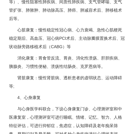
等）、慢性阻塞性肺疾病、间质性肺疾病、支气管哮喘、支气
管扩张、肺脓肿、肺动脉高压、肺癌、肺减容术后、肺移植术
后等。
心脏康复：慢性稳定性冠心病、心力衰竭、急性心肌梗死
稳定期后、高血压、冠心病PCI术后、主动脉瓣膜置换术后、冠
状动脉旁路移植术后（CABG）等
消化康复：胃食管反流、胃炎、消化性溃疡、肝胆疾病、
胰腺炎、习惯性便秘、溃疡性结肠炎、克罗恩病等。
肾脏康复：慢性肾脏病、透析患者的虚弱状态、运动障碍
等;
4、心身康复
与心身医学科联合，下设心身康复门诊、心理测评室和中
医康复室，心理测评室可进行睡眠、情绪、记忆、智力、人格
特征评估，可进行抑郁症，焦虑症，认知障碍及老年痴呆筛