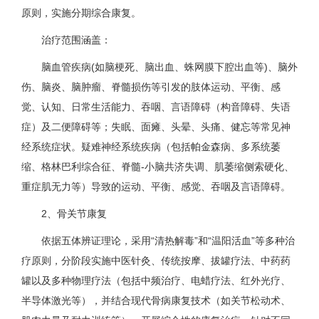
原则，实施分期综合康复。
治疗范围涵盖：
脑血管疾病(如脑梗死、脑出血、蛛网膜下腔出血等)、脑外
伤、脑炎、脑肿瘤、脊髓损伤等引发的肢体运动、平衡、感
觉、认知、日常生活能力、吞咽、言语障碍（构音障碍、失语
症）及二便障碍等；失眠、面瘫、头晕、头痛、健忘等常见神
经系统症状。疑难神经系统疾病（包括帕金森病、多系统萎
缩、格林巴利综合征、脊髓-小脑共济失调、肌萎缩侧索硬化、
重症肌无力等）导致的运动、平衡、感觉、吞咽及言语障碍。
2、骨关节康复
依据五体辨证理论，采用“清热解毒”和“温阳活血”等多种治
疗原则，分阶段实施中医针灸、传统按摩、拔罐疗法、中药药
罐以及多种物理疗法（包括中频治疗、电蜡疗法、红外光疗、
半导体激光等），并结合现代骨病康复技术（如关节松动术、