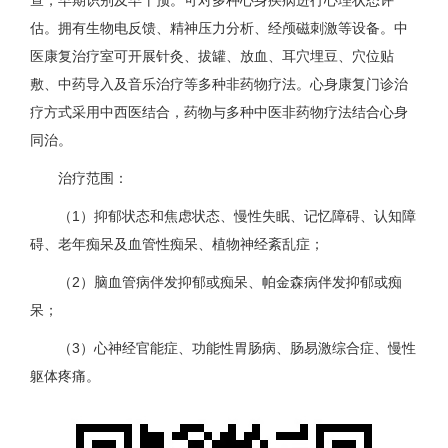
查，早期识别及早干预。可对多种心身疾病进行心理状态评
估。拥有生物电反馈、精神压力分析、经颅磁刺激等设备。中
医康复治疗室可开展针灸、拔罐、放血、耳穴埋豆、穴位贴
敷、中药导入及音乐治疗等多种非药物疗法。心身康复门诊治
疗方式采用中西医结合，药物与多种中医非药物疗法结合心身
同治。
治疗范围：
（1）抑郁状态和焦虑状态、慢性失眠、记忆障碍、认知障
碍、老年痴呆及血管性痴呆、植物神经紊乱症；
（2）脑血管病伴发抑郁或痴呆、帕金森病伴发抑郁或痴
呆；
（3）心神经官能症、功能性胃肠病、肠易激综合症、慢性
躯体疼痛。