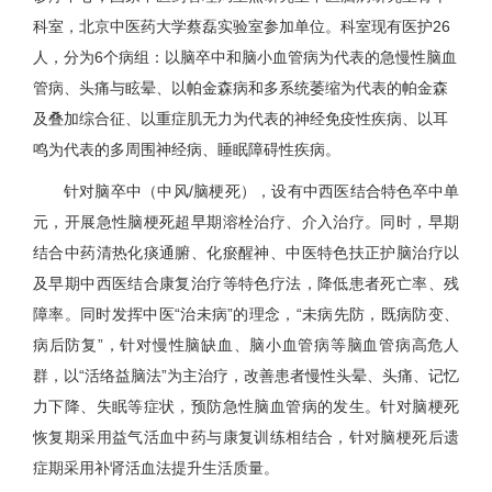
科室，北京中医药大学蔡磊实验室参加单位。科室现有医护26
人，分为6个病组：以脑卒中和脑小血管病为代表的急慢性脑血
管病、头痛与眩晕、以帕金森病和多系统萎缩为代表的帕金森
及叠加综合征、以重症肌无力为代表的神经免疫性疾病、以耳
鸣为代表的多周围神经病、睡眠障碍性疾病。
针对脑卒中（中风/脑梗死），设有中西医结合特色卒中单
元，开展急性脑梗死超早期溶栓治疗、介入治疗。同时，早期
结合中药清热化痰通腑、化瘀醒神、中医特色扶正护脑治疗以
及早期中西医结合康复治疗等特色疗法，降低患者死亡率、残
障率。同时发挥中医“治未病”的理念，“未病先防，既病防变、
病后防复”，针对慢性脑缺血、脑小血管病等脑血管病高危人
群，以“活络益脑法”为主治疗，改善患者慢性头晕、头痛、记忆
力下降、失眠等症状，预防急性脑血管病的发生。针对脑梗死
恢复期采用益气活血中药与康复训练相结合，针对脑梗死后遗
症期采用补肾活血法提升生活质量。