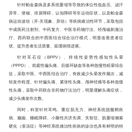
针对帕金森病及多系统萎缩等导致的体位性低血压、泌汗
异常、便秘、排尿障碍、认知障碍等非运动症状，以及帕金森
病运动波动（开-关现象、异动）等疾病难治性环节，采取包括
中成医药注射剂、中药复方、中医非药物疗法、经颅磁刺激治
疗、西药联合的中西医结合综合治疗模式，明显改善患者症
状、提升患者生活质量、延缓病情进展。
针对耳石症（BPPV）、持续性姿势性感知性头晕
（PPPD）、前庭性偏头痛、后循环缺血等各种急慢性眩晕综合
征，采取中医、中西医结合治疗，有效减少头晕发作频次，减
轻发作程度。针对偏头痛、紧张性头痛、颅神经痛等各种急慢
性头痛，采取中药联合非药物疗法治疗，明显缓解头痛症状，
减少头痛发作次数。
同时，科室针对耳鸣、重症肌无力、神经系统脱髓鞘疾
病、癫痫、睡眠障碍、小脑性共济失调、失智症、肌萎缩侧索
硬化（渐冻症）等神经系统难治性疾病的诊治也具有鲜明的特