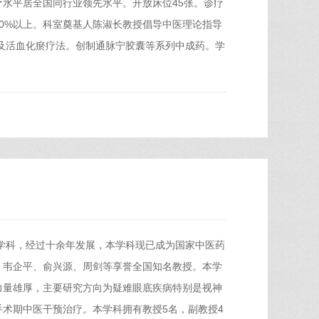
水平居全国同行业领先水平。开放床位45张。诊疗
0%以上。科室奠基人陈淑长教授倡导中医理论指导
及活血化瘀疗法。创制通脉宁胶囊等系列中成药。学
学学科，经过十余年发展，本学科现已成为国家中医药
、韦企平、俞兴源、周剑等享誉全国知名教授。本学
力量雄厚，主要研究方向为疑难眼底疾病特别是视神
术期中医干预治疗。本学科拥有教授5名，副教授4