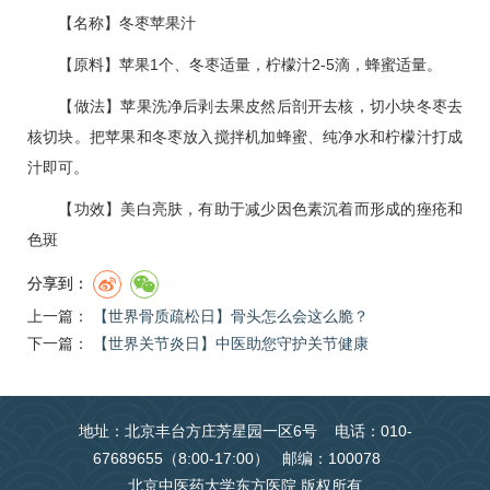
【名称】冬枣苹果汁
【原料】苹果1个、冬枣适量，柠檬汁2-5滴，蜂蜜适量。
【做法】苹果洗净后剥去果皮然后剖开去核，切小块冬枣去
核切块。把苹果和冬枣放入搅拌机加蜂蜜、纯净水和柠檬汁打成
汁即可。
【功效】美白亮肤，有助于减少因色素沉着而形成的痤疮和
色斑
分享到：
上一篇：
【世界骨质疏松日】骨头怎么会这么脆？
下一篇：
【世界关节炎日】中医助您守护关节健康
地址：北京丰台方庄芳星园一区6号 电话：010-
67689655（8:00-17:00） 邮编：100078
北京中医药大学东方医院 版权所有