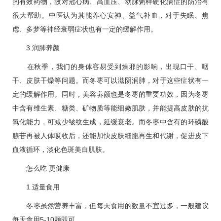
的有效药物，故对
冠心病
、
高血压
、动脉粥样硬化病症的防治有
很大帮助。中医认为其能养心安神、益气补血，对于失眠、焦
虑、多梦等神经衰弱症状也有一定的缓解作用。
3.润肺养颜
在秋季，我们的身体容易受到燥邪的影响，出现口干、咽
干、皮肤干燥等问题。而冬枣可以滋阴润肺，对于这些症状有一
定的缓解作用。同时，美容养颜也是冬枣的重要功效，因为冬枣
中含有维生素、糖类、矿物质等能细嫩肌肤，并能提高皮肤的抗
氧化能力，可减少皱纹生成，延缓衰老。而冬枣中含有的环磷酸
腺苷再被人体吸收后，还能加快皮肤细胞再生和代谢，促进皮下
血液循环，淡化色斑美白肌肤。
怎么吃 更健康
1.适量食用
冬枣虽然营养丰富，但每天食用的数量不宜过多，一般建议
每天食用5-10颗即可。