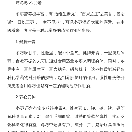
吃冬枣 不变老
冬枣营养极丰富，有“活维生素丸”、“百果之王”之美誉，俗话
说“一日吃三枣，一生不显老”，可见冬枣深得大家的喜爱。在中
医看来，冬枣是一种非常好的药食同源的水果。
1.健脾开胃
冬枣味甘平、性微温，能补中益气、健脾开胃，一些病后体
弱，食欲不振的人可以通过食用适量冬枣来调理身体。同时，冬
枣中有丰富的维生素，富含糖分、磷酸腺苷，这些物质能减轻各
种化学药物对肝脏的损害，起到养肝护肝的作用。慢性肝炎等肝
病患者食用冬枣也是有一定的辅助治疗作用的。
2.养心安神
冬枣还含有较多的维生素A、维生素 E、钾、钠、铁、铜等
多种微量元素，对于健全毛细血管、维持血管壁的弹性，抗动脉
粥样硬化很有益；冬枣中还含有芦丁成分，芦丁是治疗
高血压
病