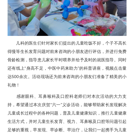
儿科
的医生们针对家长们提出的儿童吃饭不好，个子不高长
得慢等生长发育问题对前来咨询的小朋友进行评估，并进行免费
骨龄检测，指导患儿家长平时喂养并给予及时的就医指导。同时
还有线上“身高不足，中医中药来助力”的科普讲座，视频点击量
达500余次。活动现场还为前来咨询的小朋友们准备了精美的小
礼物！
感谢
眼科
、
耳鼻喉科
及
口腔科
老师们对本次活动的大力支
持，希望通过本次庆贺“六一”义诊活动，能够帮助家长发现解决
儿童成长过程中的各种问题，普及儿童健康知识，推行儿童健康
生活方式，并对儿童生长发育、视力、耳鼻喉及口腔等问题引起
足够的重视，早发现、早诊断、早治疗，让我们一起携手为儿童