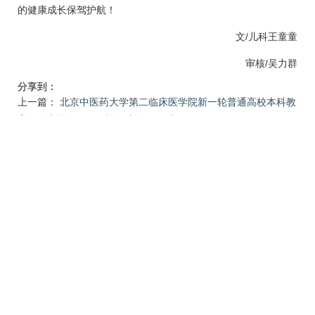
的健康成长保驾护航！
文/
儿科
王童童
审核/
吴力群
分享到：
上一篇：
北京中医药大学第二临床医学院新一轮普通高校本科教
育教学审核评估工作迎评启动会正式…
下一篇：
喜报：北京中医药大学东方医院心身医学科参与中华中
医药学会中医优势病种筛选与评价工…
地址：北京丰台方庄芳星园一区6号 电话：010-
67689655（8:00-17:00） 邮编：100078
北京中医药大学东方医院 版权所有
京ICP备05069804号-1
京公网安备11010602050067
网站地图
|
隐私安全
|
使用帮助