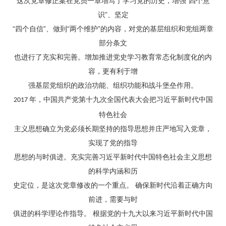
这次党章修正案在党员一章增写了学习党的历史，增强“四个意
识”、坚定
“四个自信”、做到“两个维护”的内容，对党的基层组织和党组两章
部分条文
也进行了充实和完善。增加推进党史学习教育常态化制度化的内
容，更有利于增
强基层党组织的政治功能、组织功能和战斗堡垒作用。
年，中国共产党第十九次全国代表大会把习近平新时代中国
2017
特色社会
主义思想确立为党必须长期坚持的指导思想并庄严地写入党章，
实现了党的指导
思想的与时俱进。充实完善习近平新时代中国特色社会主义思想
的科学内涵和历
史定位，是这次党章修改的一个重点。 确保新时代沿着正确方向
前进，需要与时
俱进的科学理论作指导。 根据党的十九大以来习近平新时代中国