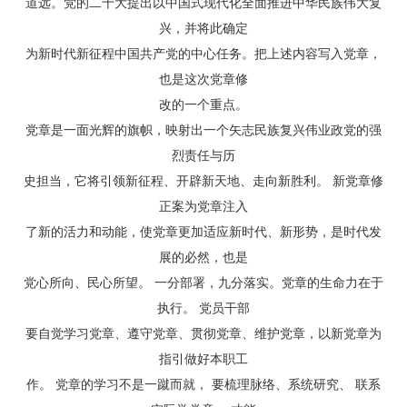
道远。党的二十大提出以中国式现代化全面推进中华民族伟大复
兴，并将此确定
为新时代新征程中国共产党的中心任务。把上述内容写入党章，
也是这次党章修
改的一个重点。
党章是一面光辉的旗帜，映射出一个矢志民族复兴伟业政党的强
烈责任与历
史担当，它将引领新征程、开辟新天地、走向新胜利。 新党章修
正案为党章注入
了新的活力和动能，使党章更加适应新时代、新形势，是时代发
展的必然，也是
党心所向、民心所望。 一分部署，九分落实。党章的生命力在于
执行。 党员干部
要自觉学习党章、遵守党章、贯彻党章、维护党章，以新党章为
指引做好本职工
作。 党章的学习不是一蹴而就， 要梳理脉络、系统研究、 联系