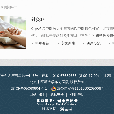
相关医生
针灸科
针灸科
是中医药大学东方医院中医特色科室，北京市
伍，由师从于著名针灸学家杨甲三先生的
胡慧
教授担
科室介绍
专家列表
医患交流
台方庄芳星园一区6号 电话：010-67689655（8:00-17:00） 邮编
北京中医药大学东方医院 版权所有
京ICP备05069804号-1
京公网安备11010602050067
网站地图
|
隐私安全
|
使用帮助
技术支持：