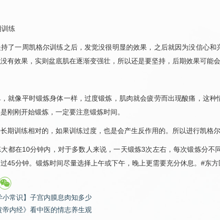
。
期训练
了一周凯格尔训练之后，发觉没很明显的效果，之后就因为没信心和兴
似没有效果，实则盆底肌在逐渐变强壮，所以还是要坚持，后期效果可能
就像平时锻炼身体一样，过度锻炼，肌肉就会疲劳而出现酸痛，这种情
其是刚刚开始锻炼，一定要注意锻炼时间。
期训练相对的，如果训练过度，也是会产生反作用的。所以进行凯格尔
都在10分钟内，对于多数人来说，一天锻炼3次左右，每次锻炼分不同
过45分钟。锻炼时间尽量选择上午或下午，晚上更需要充分休息。#东方医
学小常识】子宫内膜息肉知多少
黄帝内经》看中医的情志养生观