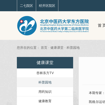
二七院区
经开区院区
首 
您所在的位置：
首页
·
健康课堂
·
科普园地
健康课堂
杏林东方TV
科普园地
用药知识
本期专家：北
健康教育
凯格尔运动是