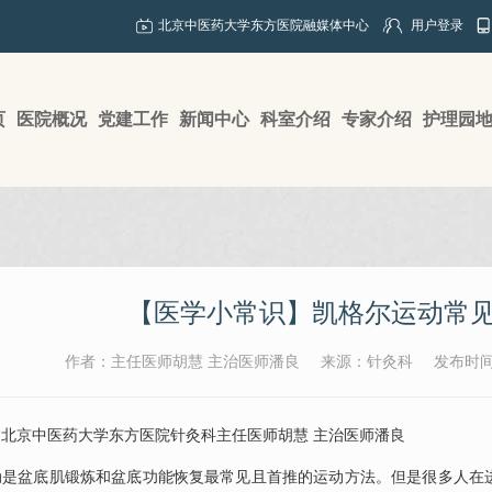
北京中医药大学东方医院融媒体中心
用户登录
页
医院概况
党建工作
新闻中心
科室介绍
专家介绍
护理园
【医学小常识】凯格尔运动常
作者：主任医师胡慧 主治医师潘良
来源：针灸科
发布时间：
京中医药大学东方医院
针灸科
主任医师
胡慧
主治医师潘良
盆底肌锻炼和盆底功能恢复最常见且首推的运动方法。但是很多人在进