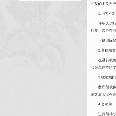
相反的不良反
1.用力不对
许多人进行凯
往复，甚至有
正确训练盆底
2.其他肌群
在进行凯格尔
会偏离原本想
3.收缩肌肉
盆底肌就像一
缩之后若没有
4.姿势单一
进行凯格尔训