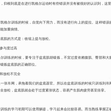
应，归根到底是在进行凯格尔运动时有些错误并没有被很好的认识到，这
格尔训练的时候，自觉向下用力，而没有进行向上的提拉。这样错误的
可能加重病情。
肌的方式是：收缩上提与放松。
参与度过高
训练的时候，要专注于盆底肌胡锻炼，不宜过度依赖腹肌、臀部和大腿
要锻炼盆底肌的正确部位。
和放松不完全
张吊网，承拖着我们的盆底器官。所以在盆底训练的时候只训练到吊网
完全放松，盆底肌就会处于过度紧张状态，容易产生肌肉疲劳甚至痉挛。
练的学习初期可以使用躺姿，学习起来会比较容易。而当熟练掌握正确