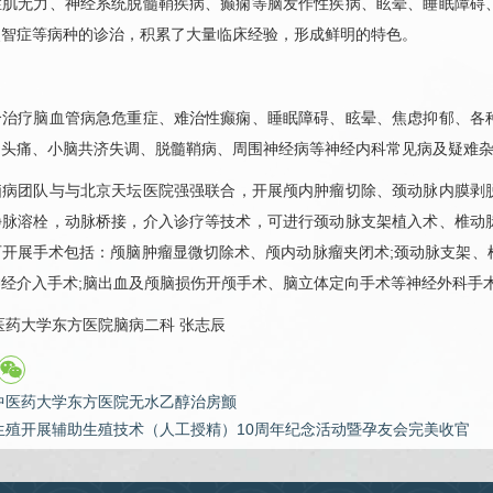
症肌无力、神经系统脱髓鞘疾病、癫痫等脑发作性疾病、眩晕、睡眠障碍
失智症等病种的诊治，积累了大量临床经验，形成鲜明的特色。
疗脑血管病急危重症、难治性癫痫、睡眠障碍、眩晕、焦虑抑郁、各种
、头痛、小脑共济失调、脱髓鞘病、周围神经病等神经内科常见病及疑难
脑病
团队与与北京天坛医院强强联合，开展颅内肿瘤切除、颈动脉内膜剥
静脉溶栓，动脉桥接，介入诊疗等技术，可进行颈动脉支架植入术、椎动
可开展手术包括：颅脑肿瘤显微切除术、颅内动脉瘤夹闭术;颈动脉支架、
经介入手术;脑出血及颅脑损伤开颅手术、脑立体定向手术等神经外科手
药大学东方医院
脑病二科
张志辰
中医药大学东方医院无水乙醇治房颤
生殖开展辅助生殖技术（人工授精）10周年纪念活动暨孕友会完美收官