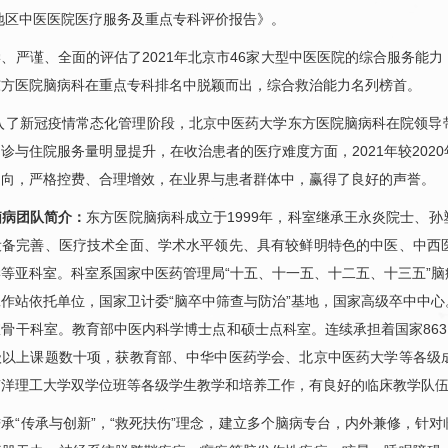
京地区中医医院医疗服务及重点专科评价报告》。
严谨、全面的评估了2021年北京市46家大型中医医院的综合服务能力
东方医院
脑病
科在重点专科排名中脱颖而出，综合救治能力名列榜首。
入了新冠疫情常态化管理阶段，北京中医药大学东方医院
脑病
科在院领导
诊与住院服务量明显提升，在收治患者的医疗难度方面，2021年较202
动向，严格控费、合理增效，在业界与患者群体中，赢得了良好的声誉。
脑病
团队简介：
东方医院
脑病
科成立于1999年，科室继承王永炎院士、
设备完善、医疗技术全面、学术水平领先、具有较鲜明特色的中医、中西
等亚科室。科室系国家中医药管理局“十五、十一五、十二五、十三五”
脑
作站依托单位，国家卫计委“脑卒中筛查与防治”基地，国家高级卒中中心
骨干科室。教育部中医内科学博士点和硕士点科室。连续承担着国家863
级以上课题数十项，获教育部、中华中医药学会、北京中医药大学等各级
南洋理工大学双学位班等各级学生教学和培养工作，有良好的临床教学队
承“传承与创新”，“救死扶伤”理念，建立多个
脑病
专台，内外兼修，针对