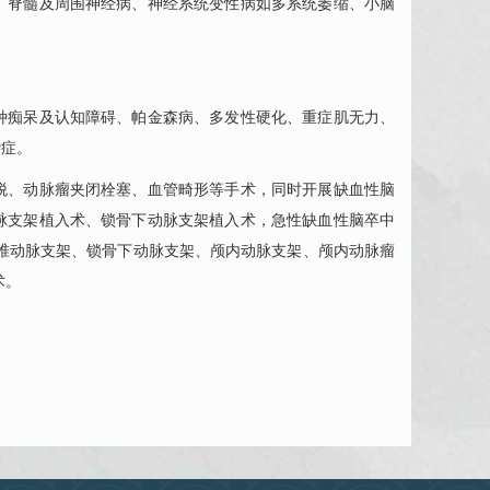
、脊髓及周围神经病、神经系统变性病如多系统萎缩、小脑
痴呆及认知障碍、帕金森病、多发性硬化、重症肌无力、
杂症。
脱、动脉瘤夹闭栓塞、血管畸形等手术，同时开展缺血性脑
脉支架植入术、锁骨下动脉支架植入术，急性缺血性脑卒中
椎动脉支架、锁骨下动脉支架、颅内动脉支架、颅内动脉瘤
术。