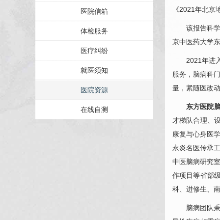
《2021年北
医院信箱
该报告科学、
体检服务
京中医药大学
医疗纠纷
2021年进
就医须知
服务，
脑病
科门
量，紧随医改
医院资源
东方医院
在线自测
才梯队合理、
康复与心身医学
永炎名医传承工
中医
脑病
研究室
作项目等省部
科、进修生、
脑病
团队秉