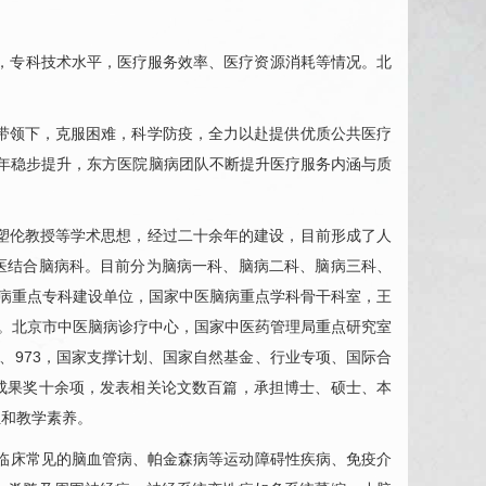
，专科技术水平，医疗服务效率、医疗资源消耗等情况。北
带领下，克服困难，科学防疫，全力以赴提供优质公共医疗
0年稳步提升，东方医院
脑病
团队不断提升医疗服务内涵与质
孙塑伦教授等学术思想，经过二十余年的建设，目前形成了人
医结合
脑病
科。目前分为
脑病一科
、
脑病二科
、
脑病三科
、
病
重点专科建设单位，国家中医
脑病
重点学科骨干科室，王
。北京市中医
脑病
诊疗中心，国家中医药管理局重点研究室
、973，国家支撑计划、国家自然基金、行业专项、国际合
成果奖十余项，发表相关论文数百篇，承担博士、硕士、本
伍和教学素养。
临床常见的脑血管病、帕金森病等运动障碍性疾病、免疫介