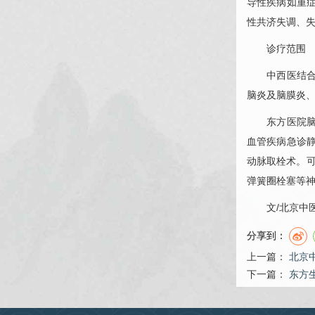
导性疾病如重
性共济失调、
诊疗范围
中西医结合治
脑炎及脑膜炎
东方医院
血管疾病急诊
动脉取栓术。
弹簧圈栓塞等神
文/北京中医
分享到：
上一篇：
北京
下一篇：
东方