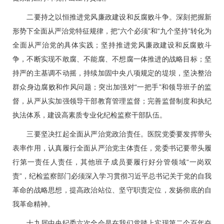
二要持之以恒推进党风廉政建设和反腐败斗争。深刻把握新
形势下全面从严治党特征规律，把“六个必须”和“九个坚持”转化为
全面从严治党的具体实践；坚持推进党风廉政建设和反腐败斗
争，不断实现不敢腐、不能腐、不想腐一体推进的战略目标；坚
持严的主基调不动摇，持续加固中央八项规定的堤坝，坚决整治
群众身边腐败和作风问题；突出加强对“一把手”和领导班子的监
督，从严从实加强领导干部教育管理监督；完善监督制度和执纪
执法体系，建设高素质专业化纪检监察干部队伍。
三要坚决扛起全面从严治党政治责任。医院党委要发挥带头
表率作用，认真履行全面从严治党主体责任，党委书记要带头履
行第一责任人责任，其他班子成员要履行好分管领域“一岗双
责”，纪检监察部门必须深入学习贯彻习近平总书记关于党的自我
革命的战略思想，提高政治站位、坚守职责定位，发扬彻底的自
我革命精神。
十九届中央纪委六次全会是在我们党踏上实现第二个百年奋