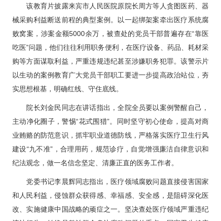
该教育片披露来宾市人民医院原院长周方等人贪图医药、器
械采购利益断送前程的典型案例。以一起绑架案牵出医疗系统腐
败窝案，涉案金额5000余万，被查处的党员干部普遍存在“靠医
吃医”问题，他们往往利用职务便利，在医疗设备、药品、耗材采
购等方面谋取利益，严重违规违纪甚至涉嫌职务犯罪。该警示片
以生动的案例教育广大党员干部职工要进一步提高政治站位，夯
实思想根基，明确红线、守住底线。
院长
刘金民
同志在讲话指出，全院全员要以案例警醒自己，
主动净化圈子，警惕“花式围猎”。同时坚守初心使命，提高对商
业贿赂的防范意识，抓牢职业道德防线，严格落实医疗卫生行风
建设“九不准”，合理用药，规范诊疗，自觉增强廉洁自律意识和
纪法观念，做一名信念坚定、清廉正直的医务工作者。
党委书记李晨辉同志指出，医疗领域腐败问题直接侵害国家
和人民利益，侵蚀群众获得感、幸福感、安全感，是阻碍深化医
改、实施健康中国战略的顽症之一。坚决查处医疗领域严重违纪