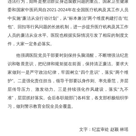
违法行为，始终是整治群众身边腐败问题的重点。国家卫生健康
委和国家中医药局自2021-2024年在全国医疗机构及其工作人员
中实施“廉洁从业行动计划”，从“标本兼治”两个维度构建打击“红
包”、回扣等行风问题的长效机制，进一步提升医疗机构及其工作
人员的廉洁从业水平。医院也根据实际情况引发了相应的制度文
件，大家一定务必落实。
他强调医院党员干部要时刻保持头脑清醒，不断增强法纪意
识和敬畏意识，把纪律和规矩挺在前面，保持清正廉洁。要求大
家做到一是严守政治纪律，牢固树立“四个意识”，落实“两个维
护”。二是强化责任担当，领导干部要以身作则、率先垂范，并层
层传导压力、激发动力。三是持续强化作风建设，落实“九不
准”，层层抓好落实。会后各职能部门各科室，各支部积极组织学
习，做到警示教育全院全员全覆盖。
文字：纪监审处 赵颖 林瑶