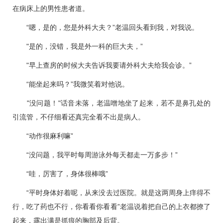
在病床上的男性患者道。
“嗯，是的，您是外科大夫？”老温回头看到我，对我说。
"是的，没错，我是
外一科
的巨大夫，”
"早上查房的时候大夫告诉我要请外科大夫给我会诊。”
“能坐起来吗？”我微笑着对他说。
"没问题！"话音未落，老温噌地坐了起来，若不是鼻孔处的
引流管，不仔细看还真完全看不出是病人。
“动作很麻利嘛”
“没问题，我平时每周游泳外每天都走一万多步！”
“哇，厉害了，身体很棒哦”
“平时身体好着呢，从来没去过医院。就是这两周身上痒得不
行，吃了药也不行，你看看你看看”老温说着把自己的上衣都撩了
起来，露出满是抓痕的胸部及后背。