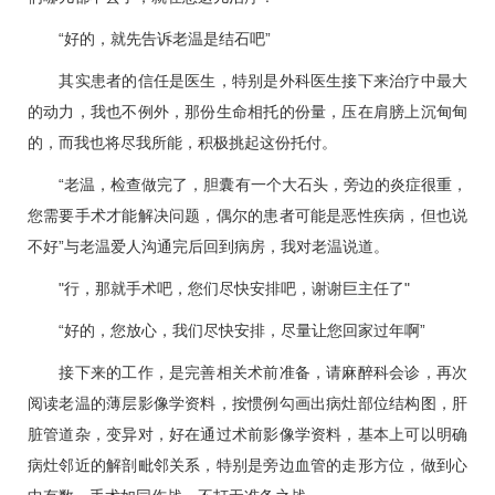
“好的，就先告诉老温是结石吧”
其实患者的信任是医生，特别是外科医生接下来治疗中最大
的动力，我也不例外，那份生命相托的份量，压在肩膀上沉甸甸
的，而我也将尽我所能，积极挑起这份托付。
“老温，检查做完了，胆囊有一个大石头，旁边的炎症很重，
您需要手术才能解决问题，偶尔的患者可能是恶性疾病，但也说
不好”与老温爱人沟通完后回到病房，我对老温说道。
"行，那就手术吧，您们尽快安排吧，谢谢巨主任了"
“好的，您放心，我们尽快安排，尽量让您回家过年啊”
接下来的工作，是完善相关术前准备，请麻醉科会诊，再次
阅读老温的薄层影像学资料，按惯例勾画出病灶部位结构图，肝
脏管道杂，变异对，好在通过术前影像学资料，基本上可以明确
病灶邻近的解剖毗邻关系，特别是旁边血管的走形方位，做到心