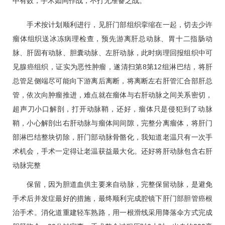
中有数，手术如同作战，不打无准备之战。
手术按计划顺利进行，见肝门部组织挛缩在一起，切去少许
瘤体组织送冰冻病理检查，预先游离肝总动脉、胃十二指肠动
脉、肝固有动脉、胆囊动脉、左肝动脉，此时病理回报组织中可
见腺癌组织，证实为恶性肿瘤，遂清扫第8第12组淋巴结，将肝
总管足侧端尽可能向下游离后离断，将离断左右肝管汇合部肝总
管，依次向肿瘤推进，难点就在瘤体与右肝动脉之间关系密切，
超声刀小口解剖，打开动脉鞘，还好，瘤体只是侵犯到了动脉
鞘，小心解剖出右肝动脉与瘤体间间隙，完整分离瘤体，将肝门
部淋巴结整块切除，肝门部动脉骨骼化，我知道老温只有一次手
术机会，手术一定得让老温获益最大化。还好将肝动脉包含右肝
动脉完整
保留，因为胆道血供主要来自动脉，完整保留动脉，是避免
手术后并发症最好的措施，最终顺利完成腔镜下肝门部胆管癌根
治手术。消化道重建轻车熟路，用一根滑线采用降落伞方式完成