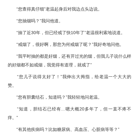
“您查得真仔细”老温起身后对我边点头边说。
“您抽烟吗？”我问他道。
“抽了近30年，但已经戒了快10年了”老温很利索地说道。
“戒烟了，很好啊，那您为何戒烟了呢？”我好奇地问他。
“我平时抽的都是好烟，还有开过光的烟，但我儿子说什么样
的好烟都不如戒烟，我觉得有道理，就戒了”
“您儿子说得太好了！”我伸出大拇指，给老温一个大大的
赞。
“您有胆囊结石，知道吗？”我轻轻地问老温。
“知道，胆结石已经有...嗯大概20多年了，但一直不疼不
痒。”
“有其他疾病吗？比如
糖尿病
、
高血压
、心脏病等等？”