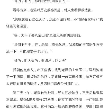
“有的，有的，那时的分封国很多的！”
看得出来，老温对历史很感兴趣，对人生看得很透彻。
“您胆囊结石这么久了，怎么不治疗呢，不怕起变化吗？”我
轻轻问老温道。
“嗨，大不了去八宝山呗”老温无所谓的回答我。
“那倒不至于，行，老温，您先休息，我和您的主管医生再交
流一下，可能需要手术治疗。”
“好的，听大夫的，谢谢您，巨大夫”
我朝他点点头，出了病房，找到老温的主管医生，详细沟通
了一下病情，建议转科治疗，需要进一步完善检查，结石好像不
太好结石患者的病情，考虑肝门部占位可能性大。
第二天上午，老温转到外科，经过积极治疗，三天后检查基
本完成。增强MR及增强CT检查，证实了我的猜测，肝门部胆管
处可见软组织密度影。这种情况一般恶性肿瘤多见，即肝门部胆