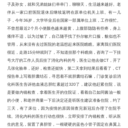
子及孙女，就和兄弟姐妹们串串门，聊聊天，生活越来越好。老
伴从一家口腔医院退休后继续返聘在原单位机关上班。有一儿
子，今年36岁，大学毕业后在国家一部属单位上班，工作很忙。
不曾想最近2个月小便颜色越来越黄，上腹部隐隐有些疼，身上
瘙痒不适，以为过敏了，自己随手找了扑尔敏片口服，貌似也不
管用，从来没有去过医院的老温想起来医院瞧瞧。家离我们医院
很近，走路15分钟就到了，不知道挂那个科瞧病，咨询了一下挂
号大厅的工作人员后挂了消化内科的号，医生让他去做CT，开了
几张化验单，还好，检查还挺快，第二天拿到结果后看看了，CT
报告单上写着胆囊结石，寻思着不就胆囊结石嘛，门诊复诊后消
化科医生告诉他血液总胆红素超过320了，建议他赶紧住院，说
是要做内镜检查，拿着医生开的住院证，看着自己如同酱油一般
的小便，和老伴商量一下后决定还是听医生建议准备住院，约了
三天，有了床位，因为疫情的原因筛查完新冠后办理了住院手
续。消化内科的医生行动也很快，立即安排了内镜检查，听从医
生的意见，留置了鼻胆管，一根硬硬的蓝色小管子固定在鼻翼上