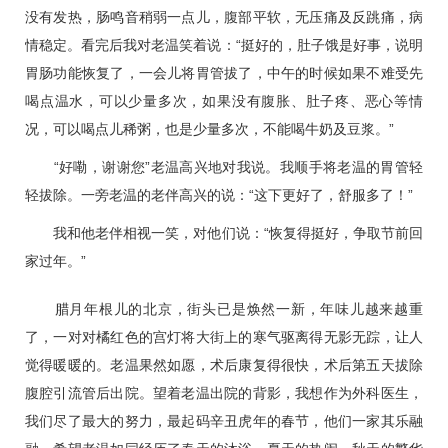
没有发热，肠鸣音稍弱一点儿，腹部平软，无压痛及反跳痛，病
情稳定。看完后我对老温笑着说：“挺好的，肚子饿是好事，说明
胃肠功能恢复了，一会儿将胃管拔了，中午的时候如果不难受先
喝点温水，可以少量多次，如果没有腹胀、肚子疼、恶心等情
况，可以喝点儿稀粥，也是少量多次，不能喝牛奶及豆浆。”
“好嘞，谢谢您”老温高兴地对我说。我顺手将老温的胃管轻
轻拔除。一旁老温的老伴高兴的说：“这下更好了，舒服多了！”
我和他老伴相视一笑，对他们说：“恢复得挺好，争取节前回
家过年。”
腊月年根儿的北京，街头已是焕然一新，年味儿越来越重
了，一对对橘红色的宫灯将大街上的寒气驱离得无影无踪，让人
觉得暖暖的。老温果然如愿，术后康复得很快，术后第五天拔除
腹腔引流管后出院。望着老温出院的背影，我想作为外科医生，
我们尽了最大的努力，最起码辛丑虎年的春节，他们一家其乐融