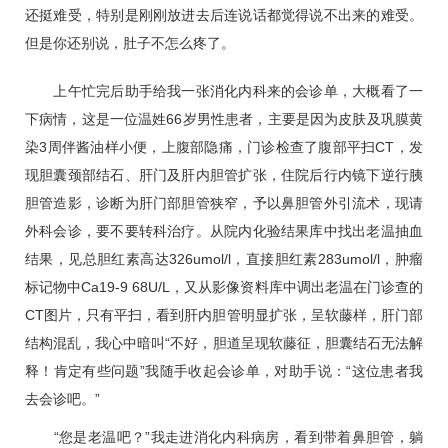
还挺难受，特别是刚刚放进去后连说话都觉得说不出来的难受。
但是你还别说，肚子不怎么疼了。
上午忙完后助手给我一张消化内科来的会诊单，大概看了一
下病情，这是一位温姓66岁男性患者，主要是因为皮肤及巩膜黄
染3周伴酱油样小便，上腹部隐痛，门诊检查了腹部平扫CT，发
现胆囊颈部结石、肝门及肝内胆管扩张，住院后行内镜下逆行胰
胆管造影，诊断为肝门部胆管狭窄，予以鼻胆管外引流术，现请
外科会诊，要不要转科治疗。从院内化验结果库中找出老温抽血
结果，见总胆红素高达326umol/l，直接胆红素283umol/l，肿瘤
标记物中Ca19-9 68U/L，又从影像资料库中调出老温在门诊查的
CT图片，只有平扫，看到肝内胆管明显扩张，呈软藤样，肝门部
结构混乱，我心中暗叫“不好，胆道呈现软藤征，胆囊结石无法解
释！肯定有些问题”我随手收起会诊单，对助手说：“这位患者我
去会诊吧。”
“您是老温吧？”我走进消化内科病房，看到带着鼻胆管，躺