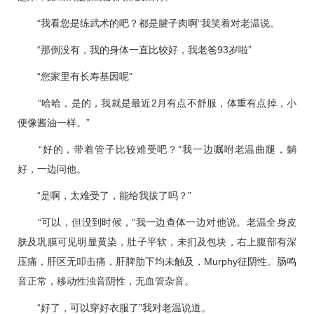
“我看您是练武术的吧？都是腱子肉啊”我笑着对老温说。
“那倒没有，我的身体一直比较好，我老爸93岁啦”
“您家里有长寿基因呢”
“哈哈，是的，我就是最近2月有点不舒服，体重有点掉，小
便像酱油一样。”
“好的，带着管子比较难受吧？”我一边嘱咐老温曲腿，躺
好，一边问他。
“是啊，太难受了，能给我拔了吗？”
“可以，但没到时候，”我一边查体一边对他说。老温全身皮
肤及巩膜可见明显黄染，肚子平软，未扪及包块，右上腹部有深
压痛，肝区无叩击痛，肝脾肋下均未触及，Murphy征阴性。肠鸣
音正常，移动性浊音阴性，无血管杂音。
“好了，可以穿好衣服了”我对老温说道。