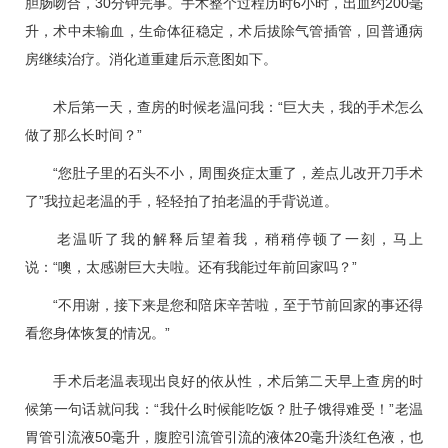
胆肠吻合，30分钟完事。手术整个过程历时6小时，出血约200毫
升，术中未输血，生命体征稳定，术后拔除气管插管，回普通病
房继续治疗。消化道重建后示意图如下。
术后第一天，查房的时候老温问我：“巨大夫，我的手术怎么
做了那么长时间？”
“您肚子里的石头不小，周围炎症太重了，差点儿改开刀手术
了”我拉起老温的手，轻轻拍了拍老温的手背说道。
老温听了我的解释后望着我，稍稍停顿了一刻，马上
说：“噢，太感谢巨大夫啦。还有我能过年前回家吗？”
“不用谢，接下来是您和陪床辛苦啦，至于节前回家的事还得
看您身体恢复的情况。”
手术后老温表现出良好的依从性，术后第二天早上查房的时
候第一句话就问我：“我什么时候能吃饭？肚子饿得难受！”老温
胃管引流液50毫升，腹腔引流管引流的液体20毫升淡红色液，也