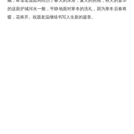
融，希望老温如同经历了春天的沐浴，夏天的热闹，秋天的繁华
的这面护城河水一般，平静地面对寒冬的洗礼，因为寒冬后春将
暖，花将开。祝愿老温继续书写人生新的篇章。
腊月年根儿，祝朋友们虎年吉祥，安康如意！
文/北京中医药大学东方医院普通外科 副主任医师
巨邦律
分享到：
上一篇：
北京中医药大学东方医院开展节前行政大查房
下一篇：
传承精髓 勇攀高峰 北京中医药大学东方医院脑病团
队医疗服务综合排名再夺第一
地址：北京丰台方庄芳星园一区6号 电话：010-
67689655（8:00-17:00） 邮编：100078
北京中医药大学东方医院 版权所有
京ICP备05069804号-1
京公网安备11010602050067
网站地图
|
隐私安全
|
使用帮助