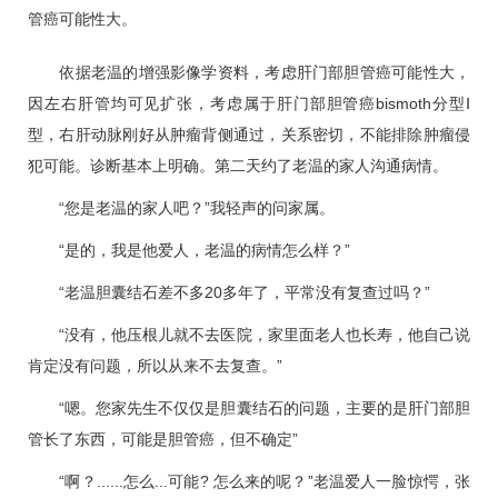
管癌可能性大。
依据老温的增强影像学资料，考虑肝门部胆管癌可能性大，
因左右肝管均可见扩张，考虑属于肝门部胆管癌bismoth分型Ⅰ
型，右肝动脉刚好从肿瘤背侧通过，关系密切，不能排除肿瘤侵
犯可能。诊断基本上明确。第二天约了老温的家人沟通病情。
“您是老温的家人吧？”我轻声的问家属。
“是的，我是他爱人，老温的病情怎么样？”
“老温胆囊结石差不多20多年了，平常没有复查过吗？”
“没有，他压根儿就不去医院，家里面老人也长寿，他自己说
肯定没有问题，所以从来不去复查。”
“嗯。您家先生不仅仅是胆囊结石的问题，主要的是肝门部胆
管长了东西，可能是胆管癌，但不确定”
“啊？......怎么...可能? 怎么来的呢？”老温爱人一脸惊愕，张