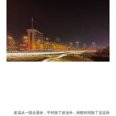
老温从一国企退休，平时除了游泳外，闲暇时间除了逗逗孙