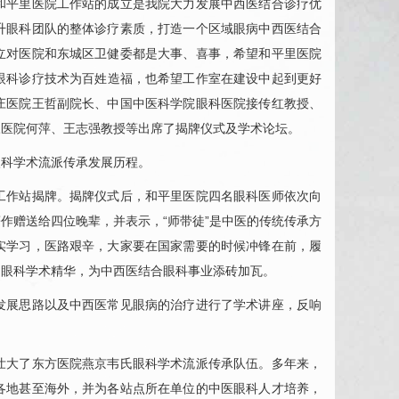
和平里医院工作站的成立是我院大力发展中西医结合诊疗优
升
眼科
团队的整体诊疗素质，打造一个区域眼病中西医结合
立对医院和东城区卫健委都是大事、喜事，希望和平里医院
眼科
诊疗技术为百姓造福，也希望工作室在建设中起到更好
庄医院王哲副院长、中国中医科学院
眼科
医院接传红教授、
三医院何萍、王志强教授等出席了揭牌仪式及学术论坛。
眼科
学术流派传承发展历程。
工作站揭牌。揭牌仪式后，和平里医院四名
眼科
医师依次向
作赠送给四位晚辈，并表示，“师带徒”是中医的传统传承方
实学习，医路艰辛，大家要在国家需要的时候冲锋在前，履
氏
眼科
学术精华，为中西医结合
眼科
事业添砖加瓦。
发展思路以及中西医常见眼病的治疗进行了学术讲座，反响
壮大了东方医院燕京韦氏
眼科
学术流派传承队伍。多年来，
各地甚至海外，并为各站点所在单位的中医
眼科
人才培养，