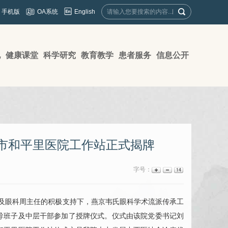
English
手机版
OA系统
地
健康课堂
科学研究
教育教学
患者服务
信息公开
市和平里医院工作站正式揭牌
字号：
及
眼科
周主任的积极支持下，燕京韦氏
眼科
学术流派传承工
导班子及中层干部参加了授牌仪式。仪式由该院党委书记刘