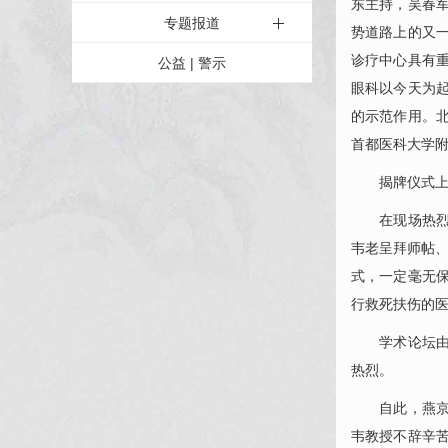
东主持，吴春
专题报道
势道路上的又
诊疗中心具有
公益 | 警示
眼科
以今天为
的示范作用。
首都医科大学
揭牌仪式上
在现场热烈
韦老呈拜师帖、
式，一定毫无
行救死扶伤的
学术论坛由潘
热烈。
自此，燕京
韦教授不辞辛