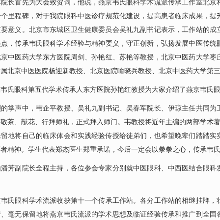
军院长首先为大会致贺词，他说，燕京韦氏
眼科
学术流派传承工作室北京
一个里程碑，对于我院
眼科
中医诊疗规范化建设，提高患者临床成果，提
重要意义。北京市东城区卫生健康委员会吴礼九副书记表示，工作站的成
起点，传承韦氏
眼科
学术经验与精神要义，守正创新，弘扬发展中医传统
北京中医药大学东方医院
周剑
、孙艳红、
苏艳
等教授，北京中医药大学枣
附属北京中医医院杨迎新教授、北京医院喻晓兵教授、北京中医药大学第
韦氏
眼科
第五代学术传承人东方医院孙艳红教授为大家介绍了燕京韦氏
的掌声中，
韦企平
教授、吴礼九副书记、吴春军院长、伊琼主任共同为
敬茶、献花、行拜师礼，正式拜入师门。韦教授将近年主编的两部学术著
保留地将自己的临床体会和实践经验传授给徒弟们，也希望晚辈们踏踏实
医者精神。学生代表郑杰医生郑重承诺，今后一定会以拳拳之心，传承韦
芳副院长全程主持，各位参会专家分别就中医
眼科
、中西医结合
眼科
韦氏
眼科
学术流派收获第十一个传承工作站。各分工作站的相继挂牌，
苦、毫无保留地将燕京韦氏流派的学术思想及临证经验传承和推广到全国