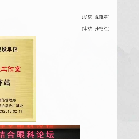
（撰稿
夏燕婷
）
（审核
孙艳红）