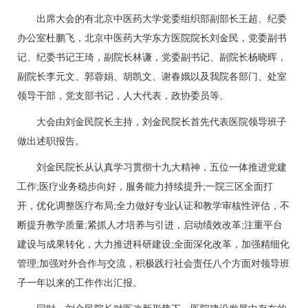
出席大会的有北京中医药大学党委组织部副部长
王超
、纪委
办公室杜鹏飞，北京中医药大学东方医院院长
刘金民
，党委副书
记、纪委书记
王琦
，副院长
林谦
，党委副书记、副院长
杨晓晖
，
副院长
李元文
、
郭蓉娟
、
胡凯文
、谢春娥以及我院各部门、处室
领导干部，党支部书记，人大代表，政协委员等。
大会由
刘金民
院长主持，
刘金民
院长首先代表医院领导班子
做出述职报告。
刘金民
院长从认真学习贯彻十九大精神，五位一体推进党建
工作;医疗业务稳步向好，服务能力持续提升;一院三区全面打
开，优化调整医疗布局;全力做好专业认证和教学审核性评估，不
断提升教学质量;紧抓人才培养与引进，启动绩效改革;注重平台
建设与成果转化，大力推进科研建设;全面深化改革，加强精细化
管理;加强对外合作与交流，积极践行社会责任八个方面对领导班
子一年以来的工作作出汇报。