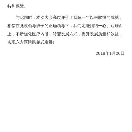
持和保障。
与此同时，本次大会高度评价了我院一年以来取得的成就，
相信在党政领导班子的正确领导下，我们定能团结一心、迎难而
上，不断强化医疗内涵，转变发展方式，提升发展质量和效益，
实现东方医院跨越式发展!
2018年1月26日
分享到：
上一篇：
北京中医药大学东方医院召开纪念中国共产党成立99周
年大会
下一篇：
十九大精神知识问答
地址：北京丰台方庄芳星园一区6号 电话：010-
67689655（8:00-17:00） 邮编：100078
北京中医药大学东方医院 版权所有