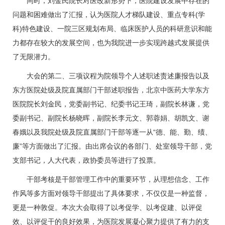
同时，
刘金民
院长对医改新形势下，医院建设发展中存在的
问题和困难做出了汇报，认为医院人才梯队建设、重点专科(学
科)特色建设、一院三区规划布局、临床医护人员的科研意识和能
力都存在较大的发展空间，也为我院进一步实现跨越式发展提供
了无限潜力。
大会的第二、三项议程为院领导个人述职述责述廉报告以及
东方医院处级及院直属部门干部述职报告，北京中医药大学东方
医院院长
刘金民
，党委副书记、纪委书记
王琦
，副院长
林谦
，党
委副书记、副院长
杨晓晖
，副院长
李元文
、
郭蓉娟
、
胡凯文
、谢
春娥以及我院处级及院直属部门干部等逐一从“德、能、勤、绩、
廉”等方面做出了汇报。由出席会议的各部门、处室领导干部，党
支部书记，人大代表，政协委员等进行了投票。
干部考核是干部管理工作中的重要环节，从理想信念、工作
作风等多方面对领导干部提出了具体要求，不仅仅是一种监督，
更是一种敦促。本次大会取得了以考促学、以考促建、以评促
效、以评促干的良好效果，为医院发展凝心聚力提供了有力的支