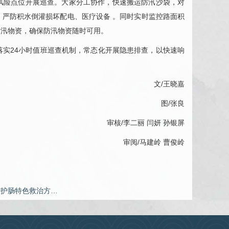
风险点位开展巡查。大家分工协作，快速搬运防汛沙袋，对
严防积水倒灌损坏配电、医疗设备 。同时实时监控路面积
防汛物资，确保防汛物资随时可用。
实24小时值班巡查机制，常态化开展隐患排查，以快速响
文/王晓嘉
图/张良
审核/李二丽 闫妍 孙银屏
审阅/
马建岭
曹俊岭
腑护肠特色救治方…