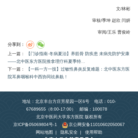
文/林彬
审核/
季坤
赵欣
闫妍
审阅/
王乐
曹俊岭
分享到：
上一篇：
【门诊指南·冬病夏治】养筋骨 防疾患 未病先防护安康
——北中医东方医院推拿理疗科夏季特…
下一篇：
【一科一方一技】过敏性鼻炎反复难题：北中医东方医
院耳鼻咽喉科中西协同祛鼻鼽！
地址：北京丰台方庄芳星园一区6号 电话：010-
67689655（8:00-17:00） 邮编：100078
北京中医药大学东方医院 版权所有
京ICP备05069804号-1
京公网安备11010602050067
网站地图
|
隐私安全
|
使用帮助