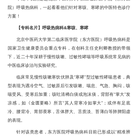
院）
呼吸热病科
，一起看看他们针对寒咳、寒哮的中医特色诊疗
方案！
【专科名片】
呼吸热病科
&寒咳、寒哮
北京中医药大学第二临床医学院（东方医院）
呼吸热病科
是
国家卫生健康委员会重点专科，在创科主任
史利卿
教授的带领
下，近二十年深耕于
慢性咳嗽
、过敏性哮喘等呼吸系统常见病的
中医临床诊治与实验研究。
临床常见
慢性咳嗽
寒饮伏肺及“寒哮”型过敏性哮喘患者，典
型表现为遇冷空气、过敏原后引发咳嗽、喘息、气急、胸闷，咳
喘受风、受寒后加重；咳吐清稀白痰或泡沫痰，背部有“掌大”发
凉感，如《金匮要略》所言“其人背寒冷如掌大”；或伴有足底
冷、腰背冷、胃部畏寒，舌体胖大、舌质淡、苔薄白等肺脾阳虚
的表现。
针对该类患者，东方医院
呼吸热病科
目前已形成以“精准辨