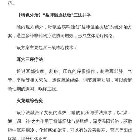
范。
【特色外治】“益肺温通抗敏”三法并举
除内服方药外，
呼吸热病科
独创“益肺温通抗敏”系统外治方
案，通过多种非药物疗法协同增效，形成立体治疗网络。
该方案主要包含三项核心技术：
耳穴三序疗法
通过耳部按摩、刮痧、压丸的序贯操作，刺激耳部肺、气
管、平喘等相关穴位，迅速疏通经络、调节脏腑功能，可以缓解
急性期的胸闷、喉痒症状。
火龙罐综合灸
该疗法融合了艾灸的温热、罐的负压与手法推拿，以“温、
通、调、补”之力作用于背部督脉与膀胱经，深度温阳通络，驱散
肺中沉寒痼冷，化解痰湿凝滞，可以有效改善畏寒、背凉等阳虚
症状，提升机体正气。