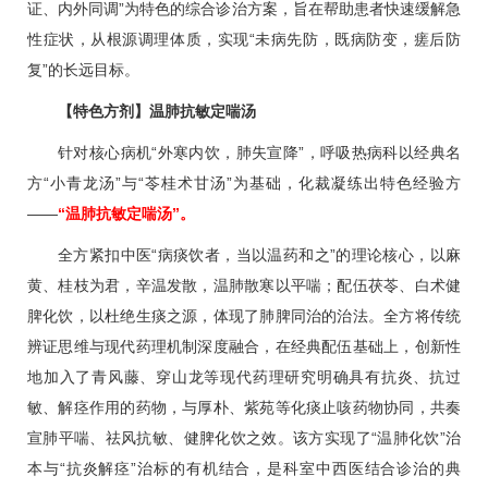
证、内外同调”为特色的综合诊治方案，旨在帮助患者快速缓解急
性症状，从根源调理体质，实现“未病先防，既病防变，瘥后防
复”的长远目标。
【特色方剂】温肺抗敏定喘汤
针对核心病机“外寒内饮，肺失宣降”，
呼吸热病科
以经典名
方“小青龙汤”与“苓桂术甘汤”为基础，化裁凝练出特色经验方
——
“温肺抗敏定喘汤”。
全方紧扣中医“病痰饮者，当以温药和之”的理论核心，以麻
黄、桂枝为君，辛温发散，温肺散寒以平喘；配伍茯苓、白术健
脾化饮，以杜绝生痰之源，体现了肺脾同治的治法。全方将传统
辨证思维与现代药理机制深度融合，在经典配伍基础上，创新性
地加入了青风藤、穿山龙等现代药理研究明确具有抗炎、抗过
敏、解痉作用的药物，与厚朴、紫苑等化痰止咳药物协同，共奏
宣肺平喘、祛风抗敏、健脾化饮之效。该方实现了“温肺化饮”治
本与“抗炎解痉”治标的有机结合，是科室中西医结合诊治的典