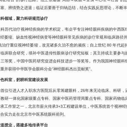
通塞、辨情势之进退；临证后要善于归纳总结，结合实践反思理论，不断
眼科
领域，聚力科研规范诊疗
眼科
历代治疗视神经疾病的学术积淀，
韦企平
专注神经
眼科
疾病的中西医
神经萎缩、缺血性视神经病变等神经
眼科
常见疾病的诊疗常规和临床路径并
法治疗重症视神经萎缩，攻克诸多久治不愈的顽疾；自上世纪 80 年代起持
与临床联合研究，填补中医遗传性眼病诊疗研究短板；其主持或主要参与
、三等奖，中国中医药研究促进会科技进步一等奖等。作为我国神经
眼科
尊重并获得中华医学会
眼科
分会“神经
眼科
杰出贡献奖”。
特色科室，躬耕科室建设发展
为首位引进人才入职东方医院后从零筹建
眼科
，26年来无论临床、科研
医教研一体化国家级重点专科、国家中医药管理局重点专科、国家药物临
承工作室之一，北京市薪火传承3+3工程建设单位，中医系统首个视神
综合实力走在北京市中医系统
眼科
前列。
传道授业，搭建多地传承平台