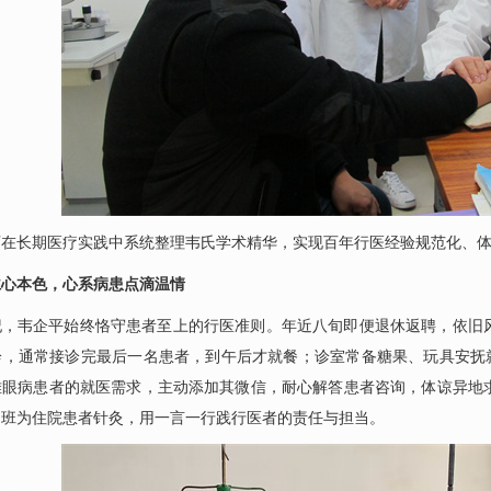
师在长期医疗实践中系统整理韦氏学术精华，实现百年行医经验规范化、
仁心本色，心系病患点滴温情
纪，
韦企平
始终恪守患者至上的行医准则。年近八旬即便退休返聘，依旧
诊，通常接诊完最后一名患者，到午后才就餐；诊室常备糖果、玩具安抚就
难眼病患者的就医需求，主动添加其微信，耐心解答患者咨询，体谅异地
加班为住院患者针灸，用一言一行践行医者的责任与担当。