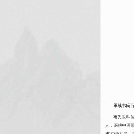
承续韦氏
韦氏
眼科
人，深耕中医
成“中西互参、