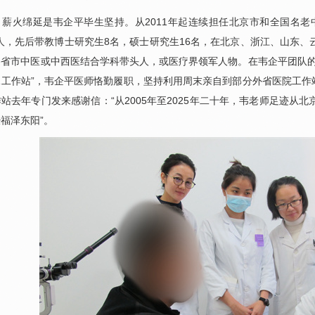
、薪火绵延是
韦企平
毕生坚持。从2011年起连续担任北京市和全国名老
人，先后带教博士研究生8名，硕士研究生16名，在北京、浙江、山东、
各省市中医或中西医结合学科带头人，或医疗界领军人物。在
韦企平
团队
工作站”，
韦企平
医师恪勤履职，坚持利用周末亲自到部分外省医院工作
站去年专门发来感谢信：“从2005年至2025年二十年，韦老师足迹从
福泽东阳”。