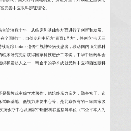
丰富完善中医
眼科
辨证理论。
结合诊治数十年，从临床和基础多方面进行了创新和发展。
在全国推广；自创专利中药方“青盲1号方”，并创立“韦氏三
续追踪 Leber 遗传性视神经病变患者，联动国内顶尖
眼科
的临床研究先后获得国家科技进步二等奖，中华中医药学会
组织和发起人之一，
韦企平
的学术成就受到中医和西医
眼科
，还是带教或主编学术著作，他始终亲力亲为，勤奋实干。迄
床试验基地、低视力康复中心等，是北京仅有的三家国家级
经疾病诊疗中心及国家中医
眼科
联盟指导单位（
韦企平
本人为