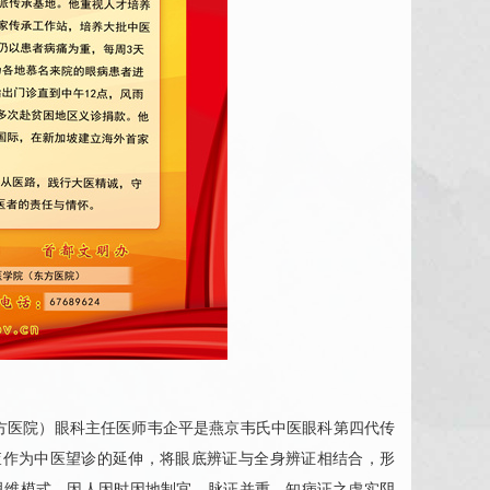
方医院）
眼科
主任医师
韦企平
是燕京韦氏中医
眼科
第四代传
查作为中医望诊的延伸，将眼底辨证与全身辨证相结合，形
的思维模式，因人因时因地制宜、脉证并重，知病证之虚实阴