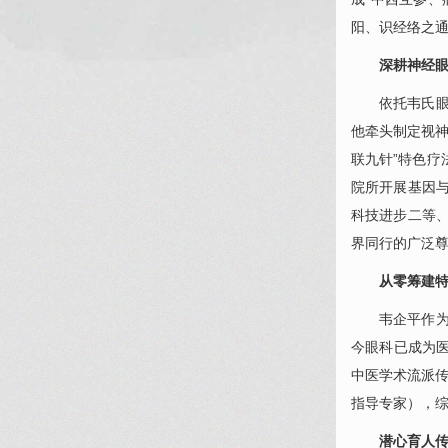
阳、识经络之
深耕神经
依托韦氏
他牵头制定视
联九针”特色疗
院所开展基因
科技进步二等
界同行的广泛
从零筹建
韦企平
作
今
眼科
已成为
中医学术流派传
指导专家），
潜心育人