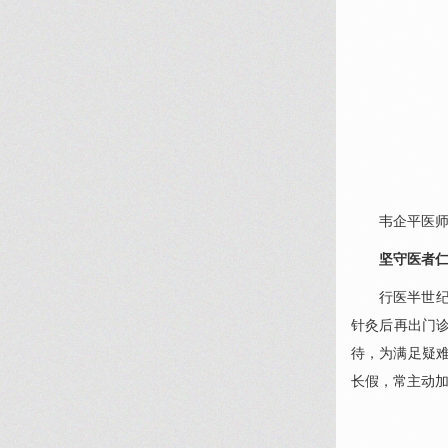
韦企平
医
坚守医者
行医半世
针灸后再出门
待，为满足疑
长假，常主动