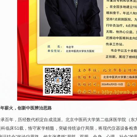
百年薪火，创新中医辨治思路
传承百年，历经数代积淀自成流派。北京中医药大学第二临床医学院（东
眼科
临床51载，恪守家学精髓，突破传统诊疗局限，将现代仪器设备检
病证结合”的诊疗思路。他主张遵循“局部→双眼→全身→心理→社会”