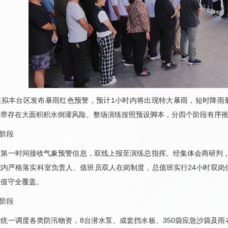
模拟丰台区发布暴雨红色预警，预计1小时内将出现特大暴雨，短时降雨量
地带存在大面积积水倒灌风险。整场演练按照预设脚本，分四个阶段有序
应阶段
组第一时间接收气象预警信息，双线上报至演练总指挥。经集体会商研判，
院内严格落实科室负责人、值班员双人在岗制度，总值班实行24小时双岗
急值守全覆盖。
防阶段
统一调度各类防汛物资，8台潜水泵、成套挡水板、350袋应急沙袋及