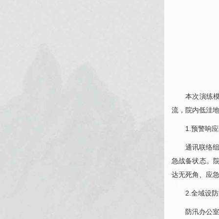
本次演练
流，院内低洼
1.预警响
通讯联络
急战备状态。
达无死角、应
2.全域设
防汛办公室