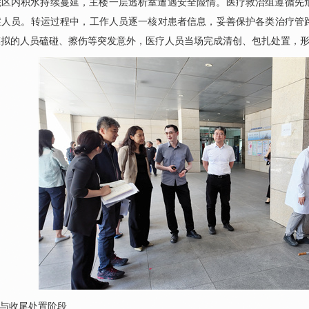
院区内积水持续蔓延，主楼一层透析室遭遇安全险情。医疗救治组遵循先
症人员。转运过程中，工作人员逐一核对患者信息，妥善保护各类治疗管
模拟的人员磕碰、擦伤等突发意外，医疗人员当场完成清创、包扎处置，
障与收尾处置阶段