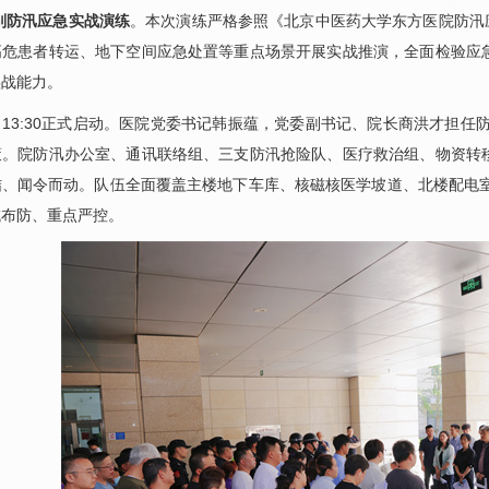
别防汛应急实战演练
。本次演练严格参照《北京中医药大学东方医院防汛应
高危患者转运、地下空间应急处置等重点场景开展实战推演，全面检验应
实战能力。
13:30正式启动。医院党委书记
韩振蕴
，党委副书记、院长
商洪才
担任
策。院防汛办公室、通讯联络组、三支防汛抢险队、医疗救治组、物资转
结、闻令而动。队伍全面覆盖主楼地下车库、核磁核医学坡道、北楼配电室
域布防、重点严控。