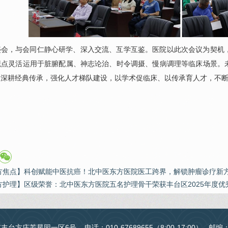
盛会，与会同仁静心研学、深入交流、互学互鉴。医院以此次会议为契机
观点灵活运用于脏腑配属、神志论治、时令调摄、慢病调理等临床场景。
，深耕经典传承，强化人才梯队建设，以学术促临床、以传承育人才，不
方焦点】科创赋能中医抗癌！北中医东方医院医工跨界，解锁肿瘤诊疗新
方护理】区级荣誉：北中医东方医院五名护理骨干荣获丰台区2025年度优
台方庄芳星园一区6号 电话：010-67689655（8:00-17:00） 邮编