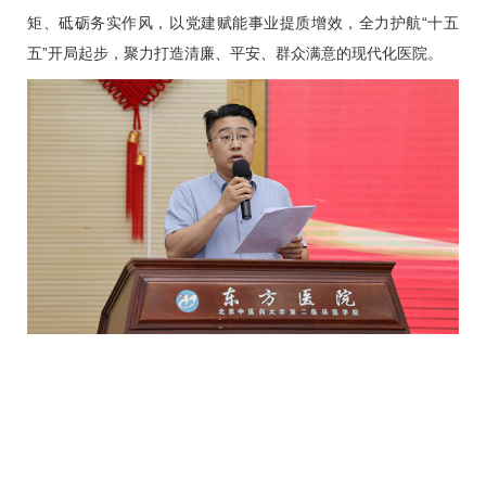
矩、砥砺务实作风，以党建赋能事业提质增效，全力护航“十五
五”开局起步，聚力打造清廉、平安、群众满意的现代化医院。
文/王晓彤
图
/
王晓嘉 闫妍
审核
/
赵颖 闫剑坤